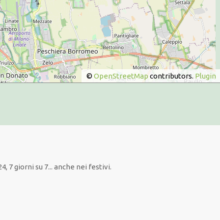
©
OpenStreetMap
contributors.
Plugin
4, 7 giorni su 7... anche nei festivi.