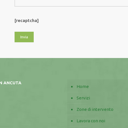
[recaptcha]
AN ANCUTA
Home
Servizi
Zone di intervento
Lavora con noi