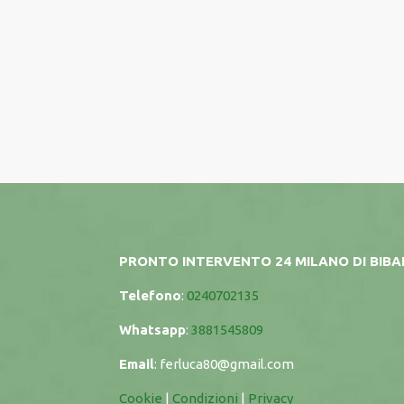
PRONTO INTERVENTO 24 MILANO DI BIB
Telefono
:
0240702135
Whatsapp
:
3881545809
Email
:
ferluca80@gmail.com
Cookie
|
Condizioni
|
Privacy