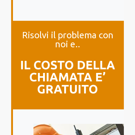
Risolvi il problema con
noi e..
IL COSTO DELLA
CHIAMATA E’
GRATUITO