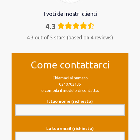
I voti dei nostri clienti
4.3
4,3
rating
4.3 out of 5 stars (based on 4 reviews)
Come contattarci
Chiamaci al numero
0240702135
o compila il modulo di contatto.
Il tuo nome (richiesto)
La tua email (richiesto)