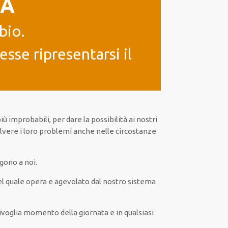
IA
bio.
sse ripresentarsi il
iù
improbabili
, per
dare
la possibilità
ai nostri
olvere i loro problemi
anche
nelle circostanze
lgono a noi.
l quale opera
e
agevolato
dal nostro sistema
ivoglia
momento della giornata e in
qualsiasi