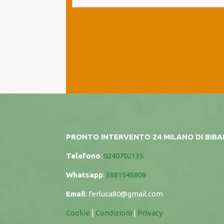
PRONTO INTERVENTO 24 MILANO DI BIB
Telefono
:
0240702135
Whatsapp
:
3881545809
Email
:
ferluca80@gmail.com
Cookie
|
Condizioni
|
Privacy