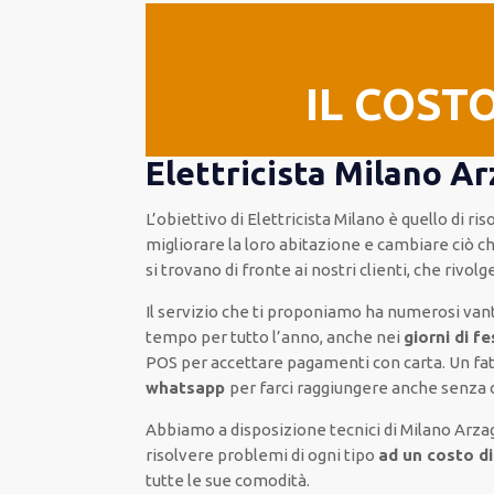
IL COST
Elettricista Milano A
L’obiettivo
di Elettricista Milano è quello di r
migliorare
la loro abitazione
e cambiare ciò c
si trovano di fronte ai nostri clienti
, che rivol
Il servizio
che ti
proponiamo
ha numerosi van
tempo per
tutto l’anno, anche nei
giorni di f
POS
per accettare pagamenti
con carta
.
Un fa
whatsapp
per farci raggiungere anche senza
Abbiamo a disposizione
tecnici di Milano Arza
risolvere
problemi di ogni tipo
ad un costo d
tutte le sue comodità
.