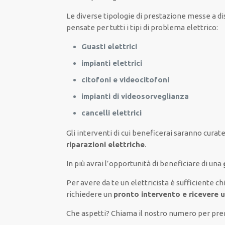
Le
diverse
tipologie
di
prestazione
messe a di
pensate
per
tutti i tipi di
problema
elettrico
:
Guasti elettrici
impianti elettrici
citofoni e videocitofoni
impianti di videosorveglianza
cancelli elettrici
Gli interventi
di cui beneficerai
saranno
curate
riparazioni elettriche
.
In più avrai
l’opportunità
di
beneficiare di
una
Per avere
da te
un elettricista
è sufficiente
ch
richiedere un
pronto intervento e ricevere 
Che aspetti? Chiama il nostro numero per p