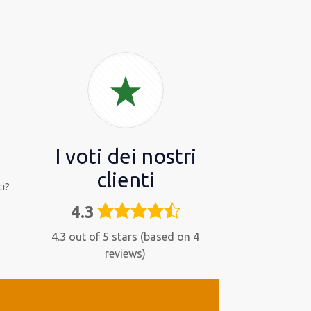
I voti dei nostri
clienti
i?
4.3
4,3
rating
4.3 out of 5 stars (based on 4
reviews)