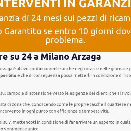
NTERVENTI IN GARANZ
anzia di 24 mesi sui pezzi di ricam
 Garantito se entro 10 giorni dove
problema.
 ore su 24 a Milano Arzaga
Arzaga è
attivo
continuamente
anche
negli orari e nelle giornate
p
peribile
e che
di conseguenza
possa
metterli in condizione di ris
a sul campo e di attenzione verso le esigenze
dei clienti
che si rivo
cista di zona che, conoscendo
come le proprie tasche
il quartiere
ne
’intervento
in ogni punto con
efficienza e tempestività
.
ni su 7
,
mettendoti in condizione
di far
arrivare
un
esperto
in
quals
io
veramente
unico
.