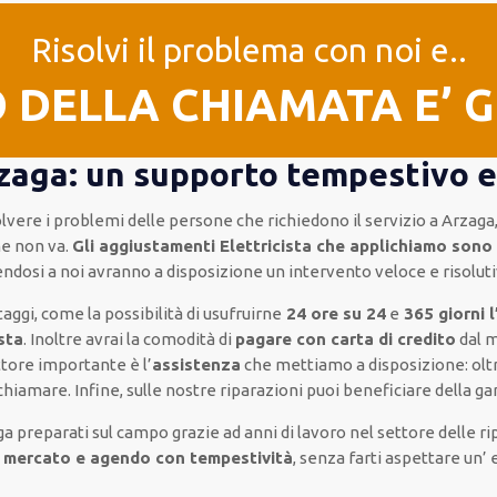
Risolvi il problema con noi e..
O DELLA CHIAMATA E’ 
rzaga: un supporto tempestivo e 
isolvere i problemi delle persone che
richiedono il servizio
a Arzaga
he non va.
Gli aggiustamenti Elettricista che applichiamo sono 
gendosi a noi avranno a disposizione un intervento
veloce e risolut
taggi, come
la possibilità di usufruirne
24 ore su 24
e
365 giorni 
esta
.
Inoltre
avrai la comodità di
pagare con carta di credito
dal m
ttore importante
è l’
assistenza
che mettiamo a disposizione:
olt
 chiamare
.
Infine,
sulle nostre riparazioni
puoi beneficiare della
gar
ga
preparati sul campo grazie ad anni di lavoro
nel settore delle ri
i mercato e agendo con tempestività
, senza farti
aspettare un’ 