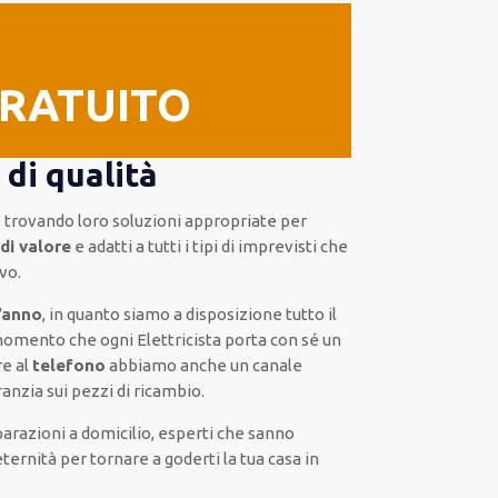
GRATUITO
di qualità
, trovando loro
soluzioni appropriate
per
di valore
e
adatti a tutti i tipi di imprevisti che
ivo
.
l’anno
, in quanto siamo a disposizione
tutto il
omento che ogni Elettricista
porta con sé
un
re al
telefono
abbiamo anche un
canale
anzia sui pezzi di ricambio.
parazioni a domicilio
,
esperti
che sanno
eternità
per tornare a goderti la tua casa in