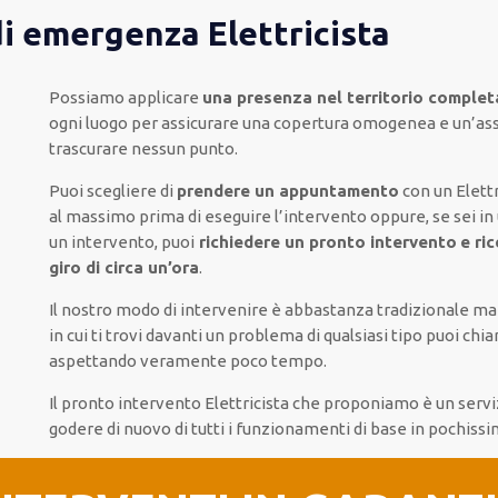
di emergenza Elettricista
Possiamo applicare
una presenza nel territorio complet
ogni luogo
per
assicurare
una copertura
omogenea
e un’as
trascurare
nessun punto
.
Puoi scegliere di
prendere
un appuntamento
con un Elettr
al massimo
prima di
eseguire l’intervento
oppure,
se sei in
un intervento
, puoi
richiedere
un pronto intervento
e ri
giro di circa un’ora
.
Il nostro modo
di
intervenire
è
abbastanza tradizionale
m
in cui
ti trovi davanti
un problema di qualsiasi tipo
puoi chia
aspettando veramente poco tempo
.
Il pronto intervento Elettricista
che proponiamo
è
un servi
godere di nuovo
di
tutti i funzionamenti di base
in pochiss