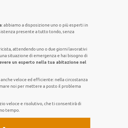
a
:
abbiamo a disposizione
uno o più
esperti
in
sistenza presente a
tutto tondo
, senza
icista,
attendendo
uno o due giorni lavorativi
 una situazione di emergenza e hai bisogno di
cevere un
esperto nella tua abitazione nel
a
anche
veloce ed efficiente
:
nella circostanza
mare noi
per
mettere a posto
il
problema
zio
veloce
e risolutivo, che ti
consentirà di
imo tempo
.