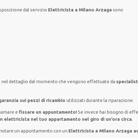
sposizione
dal servizio
Elettricista a Milano Arzaga
sono
 nel
dettaglio
dal momento che vengono
effettuate
da
specialis
garanzia sui pezzi di ricambio
utilizzati
durante la riparazione.
iamare e
fissare
un appuntamento!
Se
invece
hai
bisogno
di
eff
un
elettricista nel tuo appartamento nel giro di un’ora circa
.
renotare un appuntamento con un
Elettricista a Milano Arzaga 