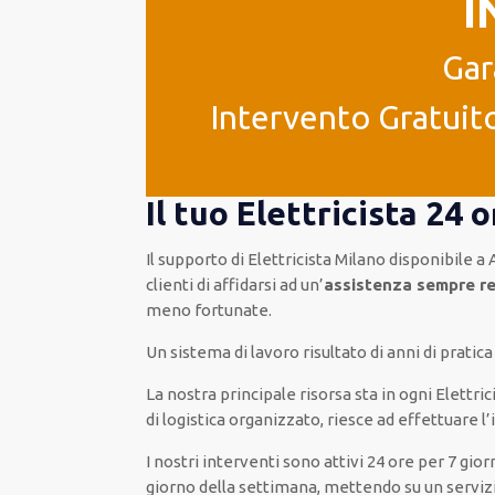
I
Gar
Intervento Gratuito
Il tuo Elettricista 24
Il supporto
di Elettricista Milano
disponibile
a 
clienti
di
affidarsi ad
un’
assistenza
sempre re
meno fortunate
.
Un sistema di lavoro
risultato
di anni di pratic
La nostra principale risorsa
sta in ogni Elettri
di logistica organizzato
, riesce ad
effettuare l
I nostri interventi
sono attivi
24 ore
per
7 gior
giorno della settimana,
mettendo su
un serviz