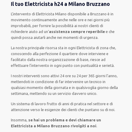
Il tuo Elettricista h24 a Milano Bruzzano
L’intervento
di Elettricista Milano
disponibile
a Bruzzano è
in
movimento
continuamente
anche
nelle ore e nei giorni
più
improbabili
, per
fornire
la possibilità
ai nostri clienti
di
richiedere aiuto ad
un’
assistenza
sempre reperibile
e che
quindi
possa
aiutarli
anche
nei momenti di urgenza
.
La nostra principale risorsa
sta in ogni Elettricista di zona che,
conoscendo
alla perfezione
il quartiere
dove interviene
e
facilitato
dalla nostra organizzazione di base
, riesce ad
effettuare l’intervento
in ogni punto con
puntualità e serietà
.
I nostri interventi
sono attivi
24 ore su 24
per
365 giorni l’anno
,
mettendoti in condizione
di far
intervenire
un
tecnico
in
qualsiasi
momento della giornata e in
qualsivoglia
giorno della
settimana,
mettendo su
un servizio
davvero
unico
.
Un sistema di lavoro
frutto
di anni di pratica nel settore e di
attenzione verso le esigenze
dei clienti
che puntano su di noi.
Insomma,
se hai un problema e devi chiamare un
Elettricista a Milano Bruzzano rivolgiti a noi
.