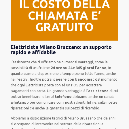
IL COSTO DELLA
CHIAMATA E’
GRATUITO
Elettricista Milano Bruzzano: un supporto
rapido e affidabile
L’assistenza
che ti
offriamo
ha numerosi vantaggi, come
la
possibilità di usufruirne
24 ore su 24
e
365 giorni l’anno
, in
quanto siamo a disposizione
a tempo pieno
tutto l’anno, anche
nei
festivi
.
Inoltre
potrai
pagare con bancomat
dal momento
che ogni Elettricista
porta con sé
un POS
per accettare
pagamenti
con carta
.
Un grande vantaggio
è l’
assistenza
di cui
potrai beneficiare:
oltre al
telefono
abbiamo anche un
canale
whatsapp
per comunicare con i nostri clienti
.
Infine,
sulle nostre
riparazioni
c’è anche la
garanzia sui pezzi di ricambio.
Abbiamo a disposizione
tecnici di Milano Bruzzano
che da anni
si occupano di intervenire
nel settore delle riparazioni a