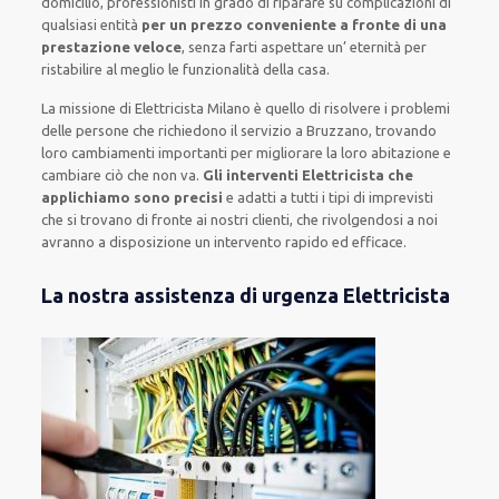
domicilio
,
professionisti
in grado di riparare su
complicazioni di
qualsiasi entità
per un prezzo conveniente a fronte di una
prestazione veloce
, senza farti
aspettare un’ eternità
per
ristabilire al meglio le funzionalità della casa
.
La missione
di Elettricista Milano è quello di risolvere i problemi
delle persone che
richiedono il servizio
a Bruzzano, trovando
loro
cambiamenti importanti
per migliorare
la loro abitazione
e
cambiare ciò che non va.
Gli interventi Elettricista che
applichiamo sono precisi
e
adatti a tutti i tipi di imprevisti
che si trovano di fronte ai nostri clienti
, che rivolgendosi a noi
avranno a disposizione un intervento
rapido ed efficace
.
La nostra assistenza di urgenza Elettricista