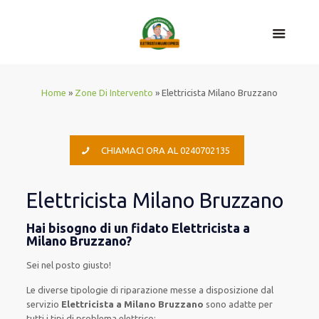
Home
»
Zone Di Intervento
»
Elettricista Milano Bruzzano
CHIAMACI ORA AL 0240702135
Elettricista Milano Bruzzano
Hai bisogno di un fidato Elettricista a
Milano Bruzzano?
Sei nel posto giusto!
Le
diverse
tipologie
di
riparazione
messe a disposizione
dal
servizio
Elettricista a Milano Bruzzano
sono
adatte
per
tutti i tipi di
problema
elettrico
: