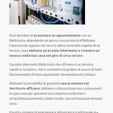
Puoi decidere di
prenotare
un appuntamento
con un
Elettricista,
attendendo
un giorno circa
prima di
effettuare
l’operazione
oppure,
nel caso tu abbia necessità urgente di
un
tecnico
, puoi
attivare
un pronto intervento
e ricevere un
tecnico nella tua casa nel giro di circa un’ora
.
Il pronto intervento Elettricista
che offriamo
è
un servizio
rapido
e risolutivo, che ti
consentirà di godere di nuovo
di
tutti i
funzionamenti di base
aspettando veramente poco tempo
.
Abbiamo la possibilità di garantire
una presenza nel
territorio efficace
:
abbiamo a disposizione
uno o più
esperti
in ogni zona
per
garantire
una copertura
uniforme
e
un’assistenza presente a
tutto tondo
, senza
trascurare
nessuna
zona
.
Il nostro sistema
di
intervenire
è
abbastanza tradizionale
ma