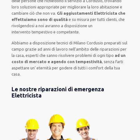
delle persone che
richiedono il servizio
a Cordusio, trovando
loro
soluzioni appropriate
per migliorare
la loro abitazione
e
cambiare ciò che non va.
Gli aggiustamenti Elettricista che
effettuiamo sono di qualità
e
su misura per tutti clienti
, che
rivolgendosi a noi avranno a disposizione un
intervento
tempestivo e competente
.
Abbiamo a disposizione
tecnici di Milano Cordusio
preparati sul
campo grazie ad anni di lavoro
nell’ambito delle riparazioni per
la casa
,
esperti
che sanno risolvere
problemi di ogni tipo
ad un
costo di mercato e agendo con tempestività
, senza farti
aspettare un’ eternità
per godere di tutti i comfort della tua
casa
.
Le nostre riparazioni di emergenza
Elettricista