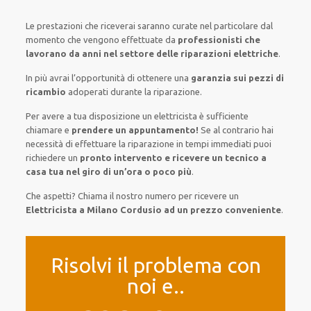
Le prestazioni
che riceverai
saranno
curate nel
particolare
dal
momento che vengono
effettuate
da
professionisti che
lavorano da anni nel settore
delle riparazioni elettriche
.
In più avrai
l’opportunità
di
ottenere
una
garanzia sui pezzi di
ricambio
adoperati
durante la riparazione.
Per avere
a tua disposizione
un elettricista
è sufficiente
chiamare e
prendere
un appuntamento!
Se
al contrario
hai
necessità
di
effettuare
la riparazione
in tempi
immediati
puoi
richiedere un
pronto intervento e ricevere un
tecnico a
casa tua nel giro di un’ora o poco più
.
Che aspetti? Chiama il nostro numero per ricevere un
Elettricista a Milano Cordusio ad un prezzo conveniente
.
Risolvi il problema con
noi e..