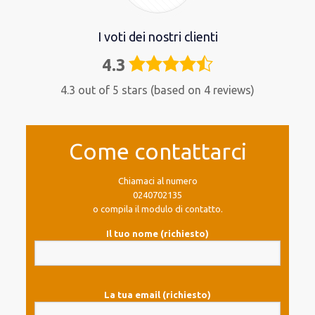
I voti dei nostri clienti
4.3
4,3
rating
4.3 out of 5 stars (based on 4 reviews)
Come contattarci
Chiamaci al numero
0240702135
o compila il modulo di contatto.
Il tuo nome (richiesto)
La tua email (richiesto)