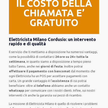
IL COSTO DELLA
CHIAMATA E’
GRATUITO
Elettricista Milano Cordusio: un intervento
rapido e di qualità
Il servizio
che ti
mettiamo a disposizione
ha numerosi vantaggi,
come
la possibilità di contattarci
24 ore su 24
e
tutta la
settimana
, in quanto siamo a disposizione
a tempo pieno
tutto l’anno, anche nei
giorni di festa
.
Inoltre
potrai
effettuare il pagamento con bancomat
dal momento che
ogni Elettricista
ha
un POS
per accettare pagamenti
con
carta
.
Un grande vantaggio
è l’
assistenza
di cui potrai
beneficiare:
oltre al
telefono
abbiamo anche un
contatto
whatsapp
per comunicare con i nostri clienti
.
Infine,
sui nostri
interventi
c’è anche la
garanzia sui pezzi di ricambio.
La missione
di Elettricista Milano è quello di risolvere i problemi