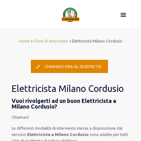
Home
»
Zone Di Intervento
»
Elettricista Milano Cordusio
CHIAMACI ORA AL 0240702135
Elettricista Milano Cordusio
Vuoi rivolgerti ad un buon Elettricista a
Milano Cordusio?
Chiamaci!
Le
differenti
modalità
di
intervento
messe a disposizione
dal
servizio
Elettricista a Milano Cordusio
sono
adatte
per
tutti
i tipi di
problema
di natura elettrica
: