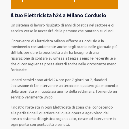
Il tuo Elettricista h24 a Milano Cordusio
Un sistema di lavoro
risultato
di anni di pratica nel settore e di
ascolto verso le necessità
delle persone
che puntano su di noi.
L’intervento
di Elettricista Milano
offerto
a Cordusio è
in
movimento
costantemente
anche
negli orari e nelle giornate
più
difficili
, per
dare
la possibilità
a chi ha bisogno di una
riparazione
di
contare su
un’
assistenza
sempre reperibile
e
che
di conseguenza
possa
aiutarli
anche
nelle circostanze meno
fortunate
.
I nostri servizi
sono attivi
24 ore
per
7 giorni su 7
,
dandoti
l’occasione
di far
intervenire
un
tecnico
in
qualsivoglia
momento
della giornata e in
qualsiasi
giorno della settimana,
fornendo
un
servizio
veramente
unico
.
Il nostro forte
sta in ogni Elettricista di zona che, conoscendo
alla perfezione
il quartiere
nel quale opera
e
agevolato
dal
nostro sistema di logistica organizzato
, riesce ad
intervenire
in
ogni punto con
puntualità e serietà
.