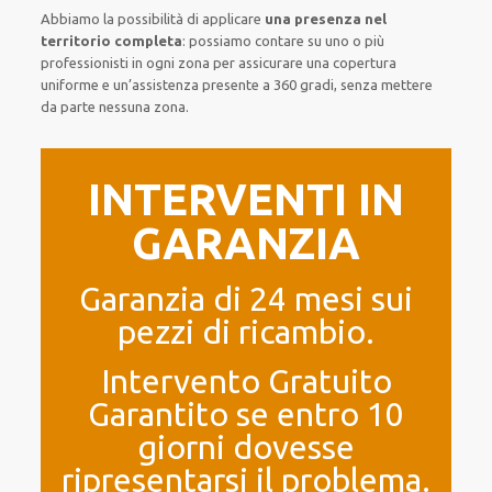
Abbiamo la possibilità di applicare
una presenza nel
territorio completa
:
possiamo contare su
uno o più
professionisti
in ogni zona
per
assicurare
una copertura
uniforme
e un’assistenza presente a
360 gradi
, senza
mettere
da parte
nessuna zona
.
INTERVENTI IN
GARANZIA
Garanzia di 24 mesi sui
pezzi di ricambio.
Intervento Gratuito
Garantito se entro 10
giorni dovesse
ripresentarsi il problema.