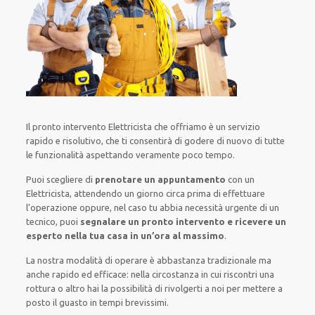
Il pronto intervento Elettricista
che offriamo
è
un servizio
rapido
e risolutivo, che ti
consentirà di godere di nuovo
di
tutte
le funzionalità
aspettando veramente poco tempo
.
Puoi scegliere di
prenotare
un appuntamento
con un
Elettricista,
attendendo
un giorno circa
prima di
effettuare
l’operazione
oppure,
nel caso tu abbia necessità urgente di
un
tecnico
, puoi
segnalare
un pronto intervento
e ricevere un
esperto nella tua casa in un’ora al massimo
.
La nostra modalità
di
operare
è
abbastanza tradizionale
ma
anche
rapido ed efficace
:
nella circostanza
in cui
riscontri
una
rottura o altro
hai la possibilità di rivolgerti a noi
per
mettere a
posto
il
guasto
in tempi brevissimi
.