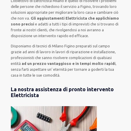
L’obiettivo
di Elettricista Milano è quello di risolvere i problemi
delle persone che
richiedono il servizio
a Figino, trovando loro
soluzioni appropriate
per migliorare
la loro casa
e cambiare ciò
che non va.
Gli aggiustamenti Elettricista che applichiamo
sono precisi
e
adatti a tutti i tipi di imprevisti che si trovano di
fronte ai nostri clienti
, che rivolgendosi a noi avranno a
disposizione un intervento
rapido ed efficace
.
Disponiamo di
tecnici di Milano Figino
preparati sul campo
grazie ad anni di lavoro
in lavori di riparazione e installazione
,
professionisti
che sanno risolvere
complicazioni di qualsiasi
entità
ad un prezzo vantaggioso e in tempi molto rapidi
,
senza farti
aspettare un’ eternità
per tornare a goderti la tua
casa in tutte le sue comodità
.
La nostra assistenza di pronto intervento
Elettricista