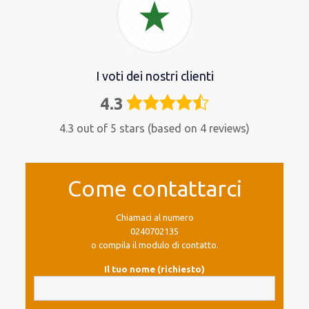
I voti dei nostri clienti
4.3
4,3
rating
4.3 out of 5 stars (based on 4 reviews)
Come contattarci
Chiamaci al numero
0240702135
o compila il modulo di contatto.
Il tuo nome (richiesto)