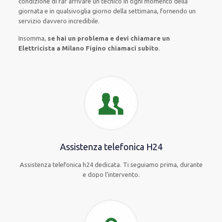
condizione
di far
arrivare
un
tecnico
in
ogni
momento della
giornata e in
qualsivoglia
giorno della settimana,
fornendo
un
servizio
davvero
incredibile
.
Insomma,
se hai un problema e devi chiamare un
Elettricista a Milano Figino chiamaci subito
.
Assistenza telefonica H24
Assistenza telefonica h24 dedicata. Ti seguiamo prima, durante
e dopo l’intervento.