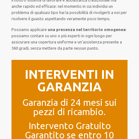
Il nostro sistema
di
lavorare
è
abbastanza tradizionale
ma
anche
rapido ed efficace
:
nel momento
in cui
individui
un
problema di qualsiasi tipo
hai la possibilità di rivolgerti a noi
per
risolvere
il
guasto
aspettando veramente poco tempo
.
Possiamo applicare
una presenza nel territorio omogenea
:
possiamo contare su
uno o più
esperti
in ogni luogo
per
assicurare
una copertura
uniforme
e un’assistenza presente a
360 gradi
, senza
mettere da parte
nessun punto
.
INTERVENTI IN
GARANZIA
Garanzia di 24 mesi sui
pezzi di ricambio.
Intervento Gratuito
Garantito se entro 10