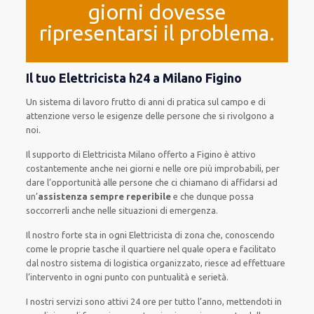
giorni dovesse
ripresentarsi il problema.
Il tuo Elettricista h24 a Milano Figino
Un sistema di lavoro
frutto
di anni di pratica sul campo e di
attenzione verso le esigenze
delle persone
che si rivolgono a
noi.
Il supporto
di Elettricista Milano
offerto
a Figino è
attivo
costantemente
anche
nei giorni e nelle ore
più
improbabili
, per
dare
l’opportunità
alle persone che ci chiamano
di
affidarsi ad
un’
assistenza
sempre reperibile
e che
dunque
possa
soccorrerli
anche
nelle situazioni di emergenza
.
Il nostro forte
sta in ogni Elettricista di zona che, conoscendo
come le proprie tasche
il quartiere
nel quale opera
e
facilitato
dal nostro sistema di logistica organizzato
, riesce ad
effettuare
l’intervento
in ogni punto con
puntualità e serietà
.
I nostri servizi
sono attivi
24 ore
per
tutto l’anno
,
mettendoti in