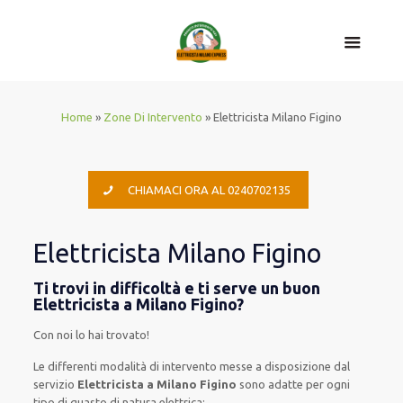
Home
»
Zone Di Intervento
»
Elettricista Milano Figino
CHIAMACI ORA AL 0240702135
Elettricista Milano Figino
Ti trovi in difficoltà e ti serve un buon
Elettricista a Milano Figino?
Con noi lo hai trovato!
Le
differenti
modalità
di
intervento
messe a disposizione
dal
servizio
Elettricista a Milano Figino
sono
adatte
per
ogni
tipo di
guasto
di natura elettrica
: