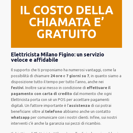
IL COSTO DELLA
CHIAMATA E’
GRATUITO
Elettricista Milano Figino: un servizio
veloce e affidabile
Il supporto
che ti
proponiamo
ha numerosi vantaggi, come
la
possibilità di chiamare
24 ore
e
7 giorni su 7
, in quanto siamo a
disposizione
tutto il tempo per
tutto l’anno, anche nei
festivi
.
Inoltre
sarai messo in condizione di
effettuare il
pagamento con carta di credito
dal momento che ogni
Elettricista
porta con sé
un POS
per accettare pagamenti
digitali
.
Un fattore importante
è l’
assistenza
di cui potrai
beneficiare:
oltre al
telefono
abbiamo anche un
contatto
whatsapp
per comunicare con i nostri clienti
.
Infine,
sui nostri
interventi
c’è anche la
garanzia sui pezzi di ricambio.