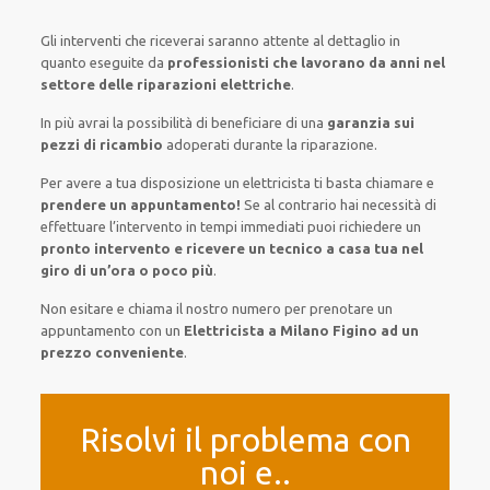
Gli interventi
che riceverai
saranno
attente al
dettaglio
in
quanto
eseguite
da
professionisti che lavorano da anni nel
settore
delle riparazioni elettriche
.
In più avrai
la possibilità
di
beneficiare di
una
garanzia sui
pezzi di ricambio
adoperati
durante la riparazione.
Per avere
a tua disposizione
un elettricista
ti basta
chiamare e
prendere
un appuntamento!
Se
al contrario
hai
necessità
di
effettuare
l’intervento
in tempi
immediati
puoi richiedere un
pronto intervento e ricevere un
tecnico a casa tua nel
giro di un’ora o poco più
.
Non esitare e chiama il nostro numero per prenotare un
appuntamento con un
Elettricista a Milano Figino ad un
prezzo conveniente
.
Risolvi il problema con
noi e..