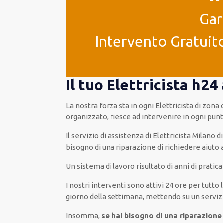
Gar
Intervento Gratuito
Il tuo Elettricista h24
La nostra forza
sta in ogni Elettricista di zon
organizzato
, riesce ad
intervenire
in ogni pun
Il servizio di assistenza
di Elettricista Milano
d
bisogno di una riparazione
di
richiedere aiuto 
Un sistema di lavoro
risultato
di anni di pratic
I nostri interventi
sono attivi
24 ore
per
tutto 
giorno della settimana,
mettendo su
un serviz
Insomma,
se hai bisogno di una riparazione 