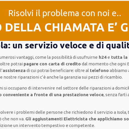
Risolvi il problema con noi e..
O DELLA CHIAMATA E’ 
la: un servizio veloce e di quali
umerosi vantaggi, come
la possibilità di usufruirne
h24
e
tutta la
noltre
potrai
pagare con carta di credito
dal momento che ogni El
l’
assistenza
di cui potrai beneficiare:
oltre al
telefono
abbiamo 
le nostre riparazioni
c’è anche la
garanzia sui pezzi di ricambio.
ni si occupano di intervenire
nel settore delle riparazioni a domici
o conveniente a fronte di una prestazione veloce
, senza farti
risolvere i problemi delle persone che
richiedono il servizio
a Isola,
ò che non va.
Gli aggiustamenti Elettricista che applichiamo so
osizione un intervento
tempestivo e competente
.