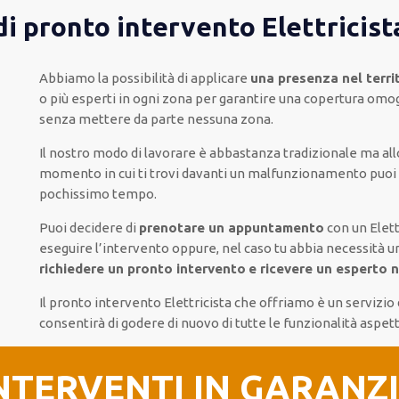
di pronto intervento Elettricist
Abbiamo la possibilità di applicare
una presenza nel terr
o più
esperti
in ogni zona
per
garantire
una copertura
omo
senza
mettere da parte
nessuna zona
.
Il nostro modo
di
lavorare
è
abbastanza tradizionale
ma
al
momento
in cui
ti trovi davanti
un malfunzionamento
puoi
pochissimo tempo
.
Puoi decidere di
prenotare
un appuntamento
con un Elett
eseguire l’intervento
oppure,
nel caso tu abbia necessità u
richiedere
un pronto intervento
e ricevere un
esperto ne
Il pronto intervento Elettricista
che offriamo
è
un servizio 
consentirà di godere di nuovo
di
tutte le funzionalità
aspet
NTERVENTI IN GARANZ