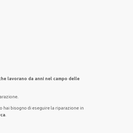
 che lavorano da anni nel campo
delle
parazione.
io
hai
bisogno
di
eseguire
la riparazione
in
rca
.