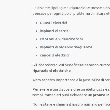
Le
diverse
tipologie
di
riparazione
messe a di
pensate
per
ogni tipo di
problema
di natura el
Guasti elettrici
impianti elettrici
citofoni e videocitofoni
impianti di videosorveglianza
cancelli elettrici
Gli interventi
di cui beneficerai
saranno
curate
riparazioni elettriche
.
Altro aspetto importante è
la possibilità
di
ot
Per avere
a tua disposizione
un elettricista
è 
tempi
immediati
puoi richiedere un
pronto in
Non esitare e chiama il nostro numero per ri