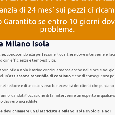
anzia di 24 mesi sui pezzi di ricam
 Garantito se entro 10 giorni dove
problema.
 a Milano Isola
a che, conoscendo
alla perfezione
il quartiere
dove interviene
e
faci
to con
efficienza e tempestività
.
isponibile
a Isola è
attivo
continuamente
anche
nelle ore e nei gio
ad
un’
assistenza
reperibile di continuo
e che
di conseguenza
po
a nel settore e di ascolto verso le necessità
dei clienti
che puntano s
l’anno
,
dandoti l’occasione
di far
intervenire
un
esperto
in
qualsivo
io
davvero
incredibile
.
e devi chiamare un Elettricista a Milano Isola rivolgiti a noi
.