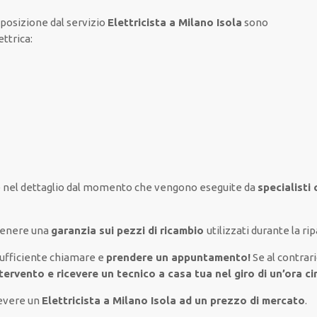
sposizione
dal servizio
Elettricista a Milano Isola
sono
ettrica
:
 nel
dettaglio
dal momento che vengono
eseguite
da
specialisti
tenere
una
garanzia sui pezzi di ricambio
utilizzati
durante la ri
sufficiente
chiamare e
prendere
un appuntamento!
Se
al contrar
tervento e ricevere un
tecnico a casa tua nel giro di un’ora ci
cevere un
Elettricista a Milano Isola ad un prezzo di mercato
.