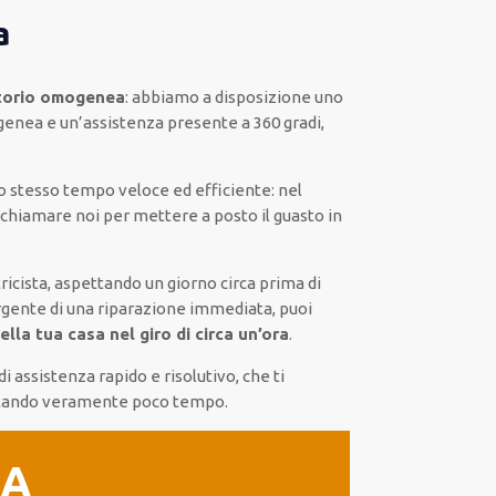
a
itorio omogenea
:
abbiamo a disposizione
uno
genea
e un’assistenza presente a
360 gradi
,
lo stesso tempo
veloce ed efficiente
:
nel
 chiamare noi
per
mettere a posto
il
guasto
in
ricista,
aspettando
un giorno circa
prima di
rgente di
una riparazione immediata
, puoi
lla tua casa nel giro di circa un’ora
.
di assistenza
rapido
e risolutivo, che ti
tando veramente poco tempo
.
IA