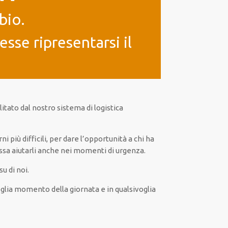
bio.
sse ripresentarsi il
litato
dal nostro sistema di logistica
rni
più
difficili
, per
dare
l’opportunità
a chi ha
ssa
aiutarli
anche
nei momenti di urgenza
.
u di noi.
glia
momento della giornata e in
qualsivoglia