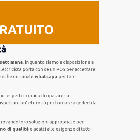
GRATUITO
tà
 settimana
, in quanto siamo a disposizione
a
ettricista
porta con sé
un POS
per accettare
anche un
canale
whatsapp
per farci
lio
,
esperti
in grado di riparare su
aspettare un’ eternità
per tornare a goderti la
 trovando loro
soluzioni appropriate
per
no di qualità
e
adatti alle esigenze di tutti i