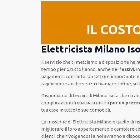
IL COST
Elettricista Milano Iso
Il servizio
che ti
mettiamo a disposizione
ha n
tempo pieno
tutto l’anno, anche nei
festivi
.
I
pagamenti
con carta
.
Un fattore importante
è 
raggiungere anche senza chiamare
.
Infine,
sul
Disponiamo di
tecnici di Milano Isola
che da an
complicazioni di qualsiasi entità
per un prezz
tua casa in tutte le sue comodità
.
La missione
di Elettricista Milano è quello di 
migliorare
il loro appartamento
e cambiare ci
clienti
, che rivolgendosi a noi avranno a disp