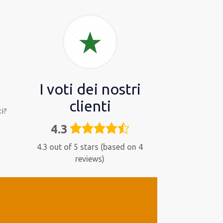
I voti dei nostri
clienti
i?
4.3
4,3
rating
4.3 out of 5 stars (based on 4
reviews)