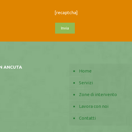
[recaptcha]
AN ANCUTA
Home
Servizi
Zone di intervento
Lavora con noi
Contatti