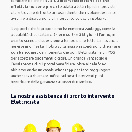
cambiare ciò che non va.
Gli interventi Elettricista che
effettuiamo sono precisi
e
adatti a tutti i tipi di imprevisti
che si trovano di fronte ai nostri clienti
, che rivolgendosi a noi
avranno a disposizione un intervento
veloce e risolutivo
.
Il supporto
che ti
proponiamo
ha numerosi vantaggi, come
la
possibilità di contattarci
24 ore su 24
e
365 giorni l’anno
, in
quanto siamo a disposizione
a tempo pieno
tutto l’anno, anche
nei
giorni di festa
.
Inoltre
sarai messo in condizione di
pagare
con bancomat
dal momento che ogni Elettricista
ha
un POS
per accettare pagamenti
digitali
.
Un grande vantaggio
è
l’
assistenza
di cui potrai beneficiare:
oltre al
telefono
abbiamo anche un
canale
whatsapp
per farci raggiungere
anche senza chiamare
.
Infine,
sui nostri interventi
puoi
beneficiare della
garanzia sui pezzi di ricambio.
La nostra assistenza di pronto intervento
Elettricista