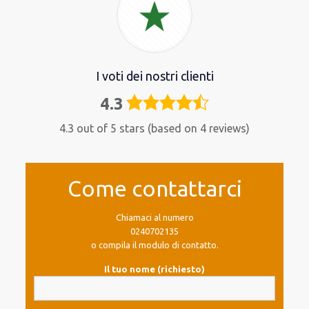
I voti dei nostri clienti
4.3
4,3
rating
4.3 out of 5 stars (based on 4 reviews)
Come contattarci
Chiamaci al numero
0240702135
o compila il modulo di contatto.
Il tuo nome (richiesto)