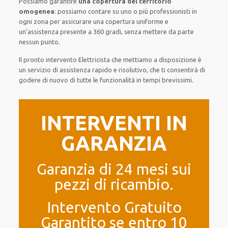
Possiamo garantire
una copertura del territorio
omogenea
:
possiamo contare su
uno o più
professionisti
in
ogni zona
per
assicurare
una copertura
uniforme
e
un’assistenza presente a
360 gradi
, senza
mettere da parte
nessun punto
.
Il pronto intervento Elettricista
che mettiamo a disposizione
è
un servizio di assistenza
rapido
e risolutivo, che ti
consentirà di
godere di nuovo
di
tutte le funzionalità
in tempi brevissimi
.
INTERVENTI IN
GARANZIA
Garanzia di 24 mesi sui
pezzi di ricambio.
Intervento Gratuito
Garantito se entro 10