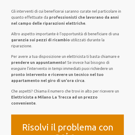
Gli interventi
di cui beneficerai
saranno
curate nel
particolare
in
quanto
effettuate
da
professionisti che lavorano da anni
nel campo
delle riparazioni elettriche
.
Altro aspetto importante è
l’opportunità
di
beneficiare di
una
garanzia sui pezzi di ricambio
utilizzati
durante la
riparazione.
Per avere
a tua disposizione
un elettricista
ti basta
chiamare e
prendere
un appuntamento!
Se
invece
hai
bisogno
di
eseguire
l’intervento
in tempi
immediati
puoi richiedere un
pronto intervento e ricevere un
tecnico nel tuo
appartamento nel giro di un’ora circa
.
Che aspetti? Chiama il numero che trovi in alto per ricevere un
Elettricista a Milano La Trecca ad un prezzo
conveniente
.
Risolvi il problema con