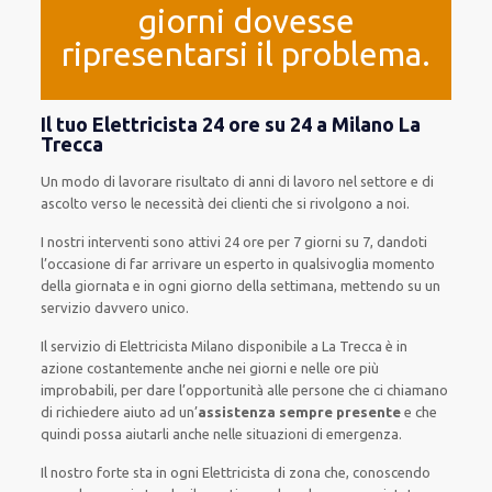
giorni dovesse
ripresentarsi il problema.
Il tuo Elettricista 24 ore su 24 a Milano La
Trecca
Un modo
di lavorare
risultato
di anni di lavoro nel settore e di
ascolto verso le necessità
dei clienti
che si rivolgono a noi.
I nostri interventi
sono attivi
24 ore
per
7 giorni su 7
,
dandoti
l’occasione
di far
arrivare
un
esperto
in
qualsivoglia
momento
della giornata e in
ogni
giorno della settimana,
mettendo su
un
servizio
davvero
unico
.
Il servizio
di Elettricista Milano
disponibile
a La Trecca è
in
azione
costantemente
anche
nei giorni e nelle ore
più
improbabili
, per
dare
l’opportunità
alle persone che ci chiamano
di
richiedere aiuto ad
un’
assistenza
sempre presente
e che
quindi
possa
aiutarli
anche
nelle situazioni di emergenza
.
Il nostro forte
sta in ogni Elettricista di zona che, conoscendo