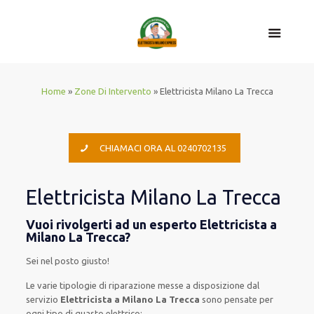
Home
»
Zone Di Intervento
»
Elettricista Milano La Trecca
CHIAMACI ORA AL 0240702135
Elettricista Milano La Trecca
Vuoi rivolgerti ad un esperto Elettricista a
Milano La Trecca?
Sei nel posto giusto!
Le
varie
tipologie
di
riparazione
messe a disposizione
dal
servizio
Elettricista a Milano La Trecca
sono
pensate
per
ogni tipo di
guasto
elettrico
: