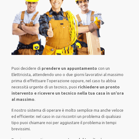
Puoi decidere di
prendere
un appuntamento
con un
Elettricista,
attendendo
uno o due giorni lavorativi al massimo
prima di
effettuare l’operazione
oppure,
nel caso tu abbia
necessità urgente di
un tecnico
, puoi
richiedere
un pronto
intervento
e ricevere un
tecnico nella tua casa in un’ora
al massimo
.
Il nostro sistema
di
operare
è
molto semplice
ma
anche
veloce
ed efficiente
:
nel caso
in cui
riscontri
un problema di qualsiasi
tipo
puoi chiamare noi
per
aggiustare
il
problema
in tempi
brevissimi
.