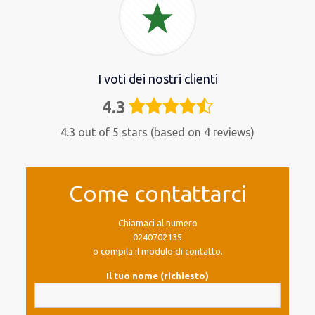
I voti dei nostri clienti
4.3
4,3
rating
4.3 out of 5 stars (based on 4 reviews)
Come contattarci
Chiamaci al numero
0240702135
o compila il modulo di contatto.
Il tuo nome (richiesto)