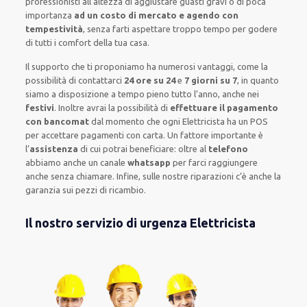
professionisti
all’altezza di aggiustare
guasti gravi o di poca
importanza
ad un costo di mercato e agendo con
tempestività
, senza farti
aspettare troppo tempo
per godere
di tutti i comfort della tua casa
.
Il supporto
che ti
proponiamo
ha numerosi vantaggi, come
la
possibilità di contattarci
24 ore su 24
e
7 giorni su 7
, in quanto
siamo a disposizione
a tempo pieno
tutto l’anno, anche nei
festivi
.
Inoltre
avrai la possibilità di
effettuare il pagamento
con bancomat
dal momento che ogni Elettricista
ha
un POS
per accettare pagamenti
con carta
.
Un fattore importante
è
l’
assistenza
di cui potrai beneficiare:
oltre al
telefono
abbiamo anche un
canale
whatsapp
per farci raggiungere
anche senza chiamare
.
Infine,
sulle nostre riparazioni
c’è anche la
garanzia sui pezzi di ricambio.
Il nostro servizio di urgenza Elettricista