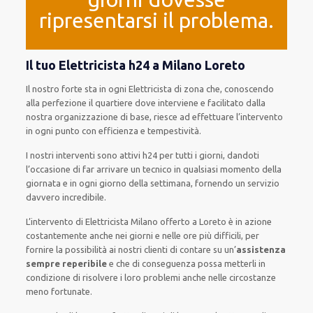
ripresentarsi il problema.
Il tuo Elettricista h24 a Milano Loreto
Il nostro forte
sta in ogni Elettricista di zona che, conoscendo
alla perfezione
il quartiere
dove interviene
e
facilitato
dalla
nostra organizzazione di base
, riesce ad
effettuare l’intervento
in ogni punto con
efficienza e tempestività
.
I nostri interventi
sono attivi
h24
per
tutti i giorni
,
dandoti
l’occasione
di far
arrivare
un
tecnico
in
qualsiasi
momento della
giornata e in
ogni
giorno della settimana,
fornendo
un servizio
davvero
incredibile
.
L’intervento
di Elettricista Milano
offerto
a Loreto è
in azione
costantemente
anche
nei giorni e nelle ore
più
difficili
, per
fornire
la possibilità
ai nostri clienti
di
contare su
un’
assistenza
sempre reperibile
e che
di conseguenza
possa
metterli in
condizione di risolvere i loro problemi
anche
nelle circostanze
meno fortunate
.