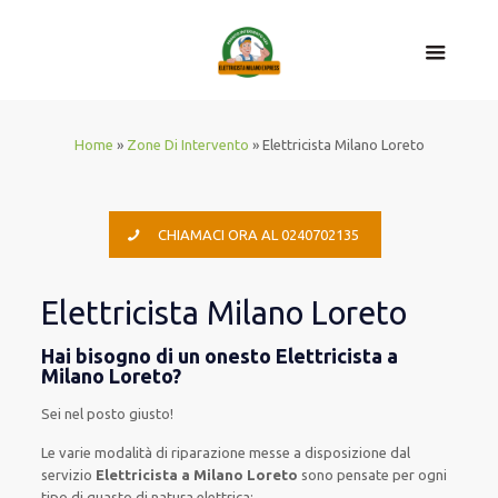
Home
»
Zone Di Intervento
»
Elettricista Milano Loreto
CHIAMACI ORA AL 0240702135
Elettricista Milano Loreto
Hai bisogno di un onesto Elettricista a
Milano Loreto?
Sei nel posto giusto!
Le
varie
modalità
di
riparazione
messe a disposizione
dal
servizio
Elettricista a Milano Loreto
sono
pensate
per
ogni
tipo di
guasto
di natura elettrica
: