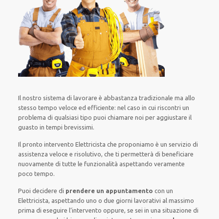
Il nostro sistema
di
lavorare
è
abbastanza tradizionale
ma
allo
stesso tempo
veloce ed efficiente
:
nel caso
in cui
riscontri
un
problema di qualsiasi tipo
puoi chiamare noi
per
aggiustare
il
guasto
in tempi brevissimi
.
Il pronto intervento Elettricista
che proponiamo
è
un servizio di
assistenza
veloce
e risolutivo, che ti
permetterà di beneficiare
nuovamente
di
tutte le funzionalità
aspettando veramente
poco tempo
.
Puoi decidere di
prendere
un appuntamento
con un
Elettricista,
aspettando
uno o due giorni lavorativi al massimo
prima di
eseguire l’intervento
oppure,
se sei in una situazione di