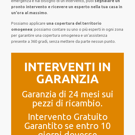
emergenza e hai bisogno di
un intervento
, puoi
segnalare
un
pronto intervento
e ricevere un
esperto nella tua casa in
un’ora al massimo
.
Possiamo applicare
una copertura del territorio
omogenea
:
possiamo contare su
uno o più
esperti
in ogni zona
per
garantire
una copertura
omogenea
e un’assistenza
presente a
360 gradi
, senza
mettere da parte
nessun punto
.
INTERVENTI IN
GARANZIA
Garanzia di 24 mesi sui
pezzi di ricambio.
Intervento Gratuito
Garantito se entro 10
giorni dovesse