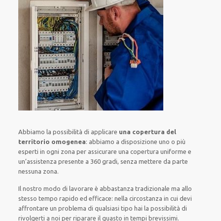
Abbiamo la possibilità di applicare
una copertura del
territorio omogenea
:
abbiamo a disposizione
uno o più
esperti
in ogni zona
per
assicurare
una copertura
uniforme
e
un’assistenza presente a
360 gradi
, senza
mettere da parte
nessuna zona
.
Il nostro modo
di
lavorare
è
abbastanza tradizionale
ma
allo
stesso tempo
rapido ed efficace
:
nella circostanza
in cui
devi
affrontare
un problema di qualsiasi tipo
hai la possibilità di
rivolgerti a noi
per
riparare
il
guasto
in tempi brevissimi
.