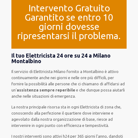
Intervento Gratuito
Garantito se entro 10
giorni dovesse
ripresentarsi il problema.
Il tuo Elettricista 24 ore su 24 a Milano
Montalbino
Il servizio
di Elettricista Milano
fornito
a Montalbino è
attivo
continuamente
anche
nei giorni e nelle ore
più
difficili
, per
fornire
la possibilità
alle persone che ci chiamano
di
affidarsi ad
un’
assistenza
sempre reperibile
e che
dunque
possa
aiutarli
anche
nelle situazioni di emergenza
.
La nostra principale risorsa
sta in ogni Elettricista di zona che,
conoscendo
alla perfezione
il quartiere
dove interviene
e
agevolato
dalla nostra organizzazione di base
, riesce ad
intervenire
in ogni punto con
efficienza e tempestività
.
I nostri interventi
sono attivi
h24
per
365 giorni l’anno
,
dandoti