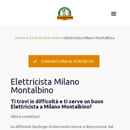
Home
»
Zone Di Intervento
»
Elettricista Milano Montalbino
CHIAMACI ORA AL 0240702135
Elettricista Milano
Montalbino
Ti trovi in difficoltà e ti serve un buon
Elettricista a Milano Montalbino?
Allora contattaci!
Le
differenti
tipologie
di
intervento
messe a disposizione
dal