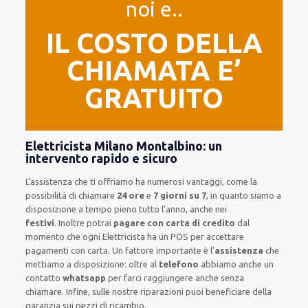
noi e..
IL COSTO DELLA
CHIAMATA E’
GRATUITO
Elettricista Milano Montalbino: un
intervento rapido e sicuro
L’assistenza
che ti
offriamo
ha numerosi vantaggi, come
la
possibilità di chiamare
24 ore
e
7 giorni su 7
, in quanto siamo a
disposizione
a tempo pieno
tutto l’anno, anche nei
festivi
.
Inoltre
potrai
pagare con carta di credito
dal
momento che ogni Elettricista
ha
un POS
per accettare
pagamenti
con carta
.
Un fattore importante
è l’
assistenza
che
mettiamo a disposizione:
oltre al
telefono
abbiamo anche un
contatto
whatsapp
per farci raggiungere anche senza
chiamare
.
Infine,
sulle nostre riparazioni
puoi beneficiare della
garanzia sui pezzi di ricambio.