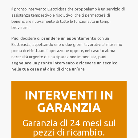
Il pronto intervento Elettricista
che proponiamo
è
un servizio di
assistenza
tempestivo
e risolutivo, che ti
permetterà di
beneficiare nuovamente
di
tutte le funzionalità
in tempi
brevissimi
.
Puoi decidere di
prendere
un appuntamento
con un
Elettricista,
aspettando
uno o due giorni lavorativi al massimo
prima di
effettuare l’operazione
oppure,
nel caso tu abbia
necessità urgente di
una riparazione immediata
, puoi
segnalare
un pronto intervento
e ricevere un
tecnico
nella tua casa nel giro di circa un’ora
.
INTERVENTI IN
GARANZIA
Garanzia di 24 mesi sui
pezzi di ricambio.