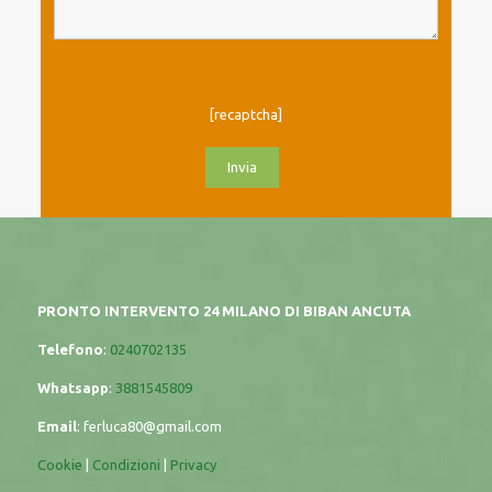
[recaptcha]
PRONTO INTERVENTO 24 MILANO DI BIBAN ANCUTA
Telefono
:
0240702135
Whatsapp
:
3881545809
Email
:
ferluca80@gmail.com
Cookie
|
Condizioni
|
Privacy