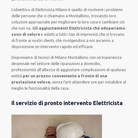
L’obiettivo
di Elettricista Milano è quello di risolvere i problemi
delle persone che
ci chiamano
a Montalbino, trovando loro
soluzioni appropriate
per migliorare
la loro casa
e cambiare ciò
che non va.
Gli aggiustamenti Elettricista che adoperiamo
sono di valore
e
adatti a tutti i tipi di imprevisti che si trovano
di fronte ai nostri clienti
, che rivolgendosi a noi avranno a
disposizione un intervento
rapido ed efficace
.
Disponiamo di
tecnici di Milano Montalbino
con un’esperienza
decennale
nel settore delle riparazioni a domicilio
,
professionisti
all’altezza di aggiustare
complicazioni di qualsiasi
entità
per un prezzo conveniente a fronte di una
prestazione veloce
, senza farti
attendere ore
per ristabilire al
meglio le funzionalità della casa
.
Il servizio di pronto intervento Elettricista