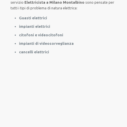
servizio
Elettricista a Milano Montalbino
sono
pensate
per
tutti i tipi di
problema
di natura elettrica
:
Guasti elettrici
impianti elettrici
citofoni e videocitofoni
impianti di videosorveglianza
cancelli elettrici