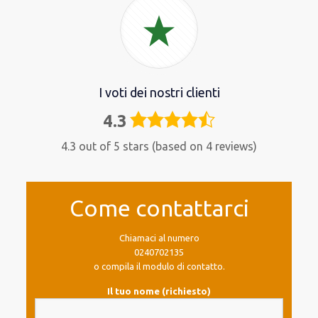
I voti dei nostri clienti
4.3
4,3
rating
4.3 out of 5 stars (based on 4 reviews)
Come contattarci
Chiamaci al numero
0240702135
o compila il modulo di contatto.
Il tuo nome (richiesto)