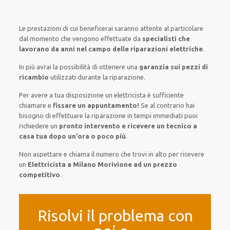
Le prestazioni
di cui beneficerai
saranno
attente al
particolare
dal momento che vengono
effettuate
da
specialisti che
lavorano da anni nel campo
delle riparazioni elettriche
.
In più avrai
la possibilità
di
ottenere
una
garanzia sui pezzi di
ricambio
utilizzati
durante la riparazione.
Per avere
a tua disposizione
un elettricista
è sufficiente
chiamare e
fissare
un appuntamento!
Se
al contrario
hai
bisogno
di
effettuare
la riparazione
in tempi
immediati
puoi
richiedere un
pronto intervento e ricevere un
tecnico a
casa tua dopo un’ora o poco più
.
Non aspettare e chiama il numero che trovi in alto per ricevere
un
Elettricista a Milano Morivione ad un prezzo
competitivo
.
Risolvi il problema con