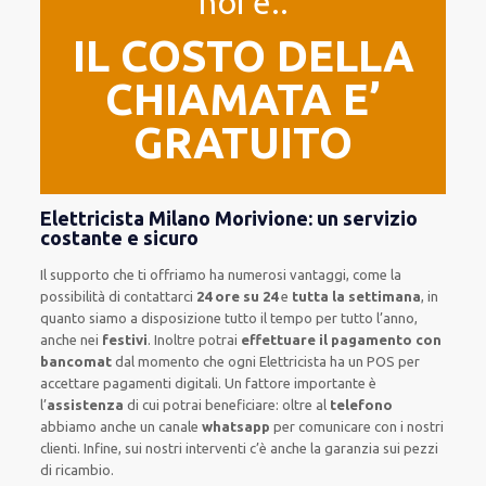
noi e..
IL COSTO DELLA
CHIAMATA E’
GRATUITO
Elettricista Milano Morivione: un servizio
costante e sicuro
Il supporto
che ti
offriamo
ha numerosi vantaggi, come
la
possibilità di contattarci
24 ore su 24
e
tutta la settimana
, in
quanto siamo a disposizione
tutto il tempo per
tutto l’anno,
anche nei
festivi
.
Inoltre
potrai
effettuare il pagamento con
bancomat
dal momento che ogni Elettricista
ha
un POS
per
accettare pagamenti
digitali
.
Un fattore importante
è
l’
assistenza
di cui potrai beneficiare:
oltre al
telefono
abbiamo anche un
canale
whatsapp
per comunicare con i nostri
clienti
.
Infine,
sui nostri interventi
c’è anche la
garanzia sui pezzi
di ricambio.