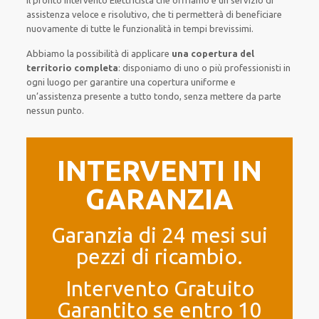
Il pronto intervento Elettricista
che offriamo
è
un servizio di
assistenza
veloce
e risolutivo, che ti
permetterà di beneficiare
nuovamente
di
tutte le funzionalità
in tempi brevissimi
.
Abbiamo la possibilità di applicare
una copertura del
territorio completa
:
disponiamo di
uno o più
professionisti
in
ogni luogo
per
garantire
una copertura
uniforme
e
un’assistenza presente a
tutto tondo
, senza
mettere da parte
nessun punto
.
INTERVENTI IN
GARANZIA
Garanzia di 24 mesi sui
pezzi di ricambio.
Intervento Gratuito
Garantito se entro 10