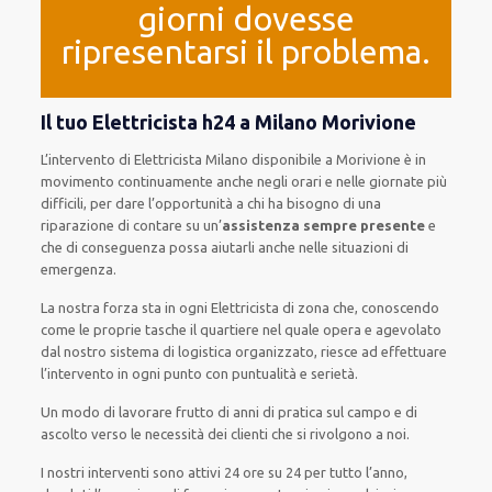
giorni dovesse
ripresentarsi il problema.
Il tuo Elettricista h24 a Milano Morivione
L’intervento
di Elettricista Milano
disponibile
a Morivione è
in
movimento
continuamente
anche
negli orari e nelle giornate
più
difficili
, per
dare
l’opportunità
a chi ha bisogno di una
riparazione
di
contare su
un’
assistenza
sempre presente
e
che
di conseguenza
possa
aiutarli
anche
nelle situazioni di
emergenza
.
La nostra forza
sta in ogni Elettricista di zona che, conoscendo
come le proprie tasche
il quartiere
nel quale opera
e
agevolato
dal nostro sistema di logistica organizzato
, riesce ad
effettuare
l’intervento
in ogni punto con
puntualità e serietà
.
Un modo
di lavorare
frutto
di anni di pratica sul campo e di
ascolto verso le necessità
dei clienti
che si rivolgono a noi.
I nostri interventi
sono attivi
24 ore su 24
per
tutto l’anno
,