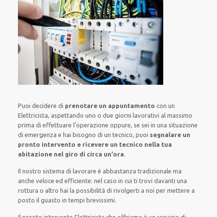
Puoi decidere di
prenotare
un appuntamento
con un
Elettricista,
aspettando
uno o due giorni lavorativi al massimo
prima di
effettuare l’operazione
oppure,
se sei in una situazione
di emergenza e hai bisogno di
un tecnico
, puoi
segnalare
un
pronto intervento
e ricevere un
tecnico nella tua
abitazione nel giro di circa un’ora
.
Il nostro sistema
di
lavorare
è
abbastanza tradizionale
ma
anche
veloce ed efficiente
:
nel caso
in cui
ti trovi davanti
una
rottura o altro
hai la possibilità di rivolgerti a noi
per
mettere a
posto
il
guasto
in tempi brevissimi
.