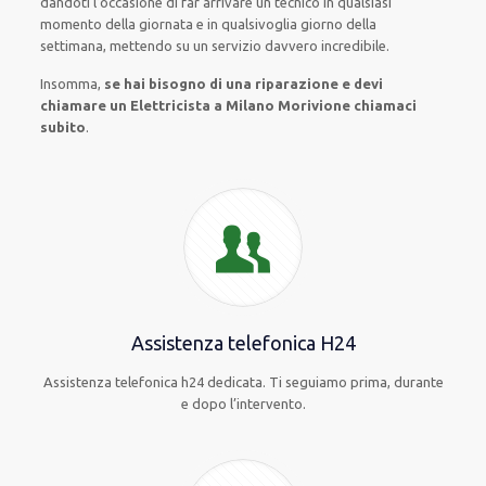
dandoti l’occasione
di far
arrivare
un
tecnico
in
qualsiasi
momento della giornata e in
qualsivoglia
giorno della
settimana,
mettendo su
un servizio
davvero
incredibile
.
Insomma,
se hai bisogno di una riparazione e devi
chiamare un Elettricista a Milano Morivione chiamaci
subito
.
Assistenza telefonica H24
Assistenza telefonica h24 dedicata. Ti seguiamo prima, durante
e dopo l’intervento.