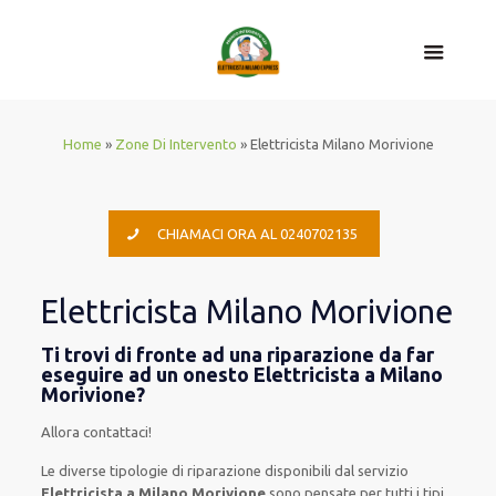
Home
»
Zone Di Intervento
»
Elettricista Milano Morivione
CHIAMACI ORA AL 0240702135
Elettricista Milano Morivione
Ti trovi di fronte ad una riparazione da far
eseguire ad un onesto Elettricista a Milano
Morivione?
Allora contattaci!
Le
diverse
tipologie
di
riparazione
disponibili
dal servizio
Elettricista a Milano Morivione
sono
pensate
per
tutti i tipi