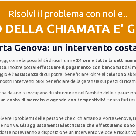
Risolvi il problema con noi e..
O DELLA CHIAMATA E’ 
orta Genova: un intervento cost
aggi, come
la possibilità di usufruirne
24 ore
e
tutta la settiman
esta
.
Inoltre
potrai
effettuare il pagamento con bancomat
dal m
ggio
è l’
assistenza
di cui potrai beneficiare:
oltre al
telefono
abb
 nostri interventi
puoi beneficiare della
garanzia sui pezzi di ricam
che da anni si occupano di intervenire
nell’ambito delle riparazioni
 un costo di mercato e agendo con tempestività
, senza farti
as
isolvere i problemi delle persone che
ci chiamano
a Porta Genova, t
he non va.
Gli aggiustamenti Elettricista che effettuiamo sono 
ndosi a noi avranno a disposizione un intervento
veloce e risolutiv