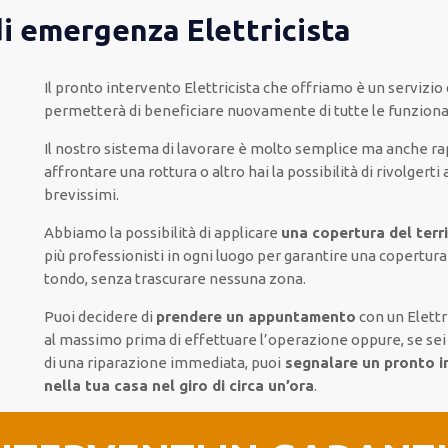
di emergenza Elettricista
Il pronto intervento Elettricista
che offriamo
è
un servizio 
permetterà di beneficiare nuovamente
di
tutte le funziona
Il nostro sistema
di
lavorare
è
molto semplice
ma
anche
ra
affrontare
una rottura o altro
hai la possibilità di rivolgerti 
brevissimi
.
Abbiamo la possibilità di applicare
una copertura del terr
più
professionisti
in ogni luogo
per
garantire
una copertur
tondo
, senza
trascurare
nessuna zona
.
Puoi decidere di
prendere
un appuntamento
con un Elettr
al massimo
prima di
effettuare l’operazione
oppure,
se sei
di
una riparazione immediata
, puoi
segnalare
un pronto i
nella tua casa nel giro di circa un’ora
.