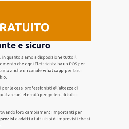
GRATUITO
ante e sicuro
a
, in quanto siamo a disposizione
tutto il
omento che ogni Elettricista
ha
un POS
per
iamo anche un
canale
whatsapp
per farci
bio.
 per la casa
,
professionisti
all’altezza di
pettare un’ eternità
per godere di tutti i
rovando loro
cambiamenti importanti
per
precisi
e
adatti a tutti i tipi di imprevisti che si
o
.