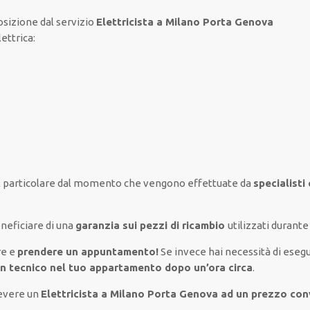
osizione
dal servizio
Elettricista a Milano Porta Genova
lettrica
:
l
particolare
dal momento che vengono
effettuate
da
specialisti
neficiare di
una
garanzia sui pezzi di ricambio
utilizzati
durante 
re e
prendere
un appuntamento!
Se
invece
hai
necessità
di
esegu
un
tecnico nel tuo appartamento dopo un’ora circa
.
cevere un
Elettricista a Milano Porta Genova ad un prezzo co