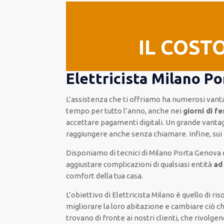
IL COST
Elettricista Milano P
L’assistenza
che ti
offriamo
ha numerosi vant
tempo per
tutto l’anno, anche nei
giorni di f
accettare pagamenti
digitali
.
Un grande vanta
raggiungere anche senza chiamare
.
Infine,
sui
Disponiamo di
tecnici di Milano Porta Genova
aggiustare
complicazioni di qualsiasi entità
ad
comfort della tua casa
.
L’obiettivo
di Elettricista Milano è quello di r
migliorare
la loro abitazione
e cambiare ciò c
trovano di fronte ai nostri clienti
, che rivolge