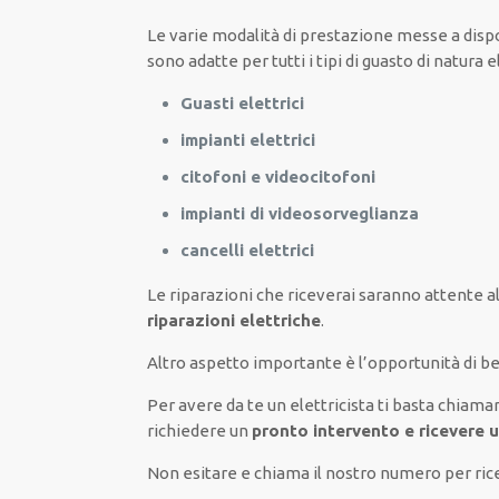
Le
varie
modalità
di
prestazione
messe a disp
sono
adatte
per
tutti i tipi di
guasto
di natura e
Guasti elettrici
impianti elettrici
citofoni e videocitofoni
impianti di videosorveglianza
cancelli elettrici
Le riparazioni
che riceverai
saranno
attente a
riparazioni elettriche
.
Altro aspetto importante è
l’opportunità
di
be
Per avere
da te
un elettricista
ti basta
chiama
richiedere un
pronto intervento e ricevere 
Non esitare e chiama il nostro numero per ri