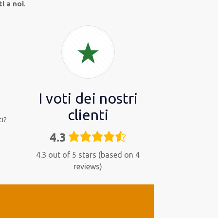
i a noi
.
I voti dei nostri
clienti
i?
4.3
4,3
rating
4.3 out of 5 stars (based on 4
reviews)