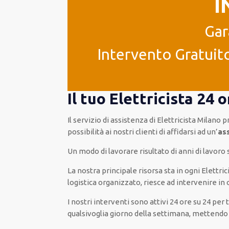
I
Gar
Intervento Gratuito
Il tuo Elettricista 24
Il servizio di assistenza
di Elettricista Milano
p
possibilità
ai nostri clienti
di
affidarsi ad
un’
as
Un modo
di lavorare
risultato
di anni di lavoro
La nostra principale risorsa
sta in ogni Elettri
logistica organizzato
, riesce ad
intervenire
in 
I nostri interventi
sono attivi
24 ore su 24
per
t
qualsivoglia
giorno della settimana,
mettendo 