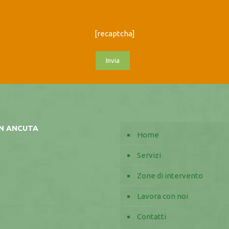
[recaptcha]
AN ANCUTA
Home
Servizi
Zone di intervento
Lavora con noi
Contatti