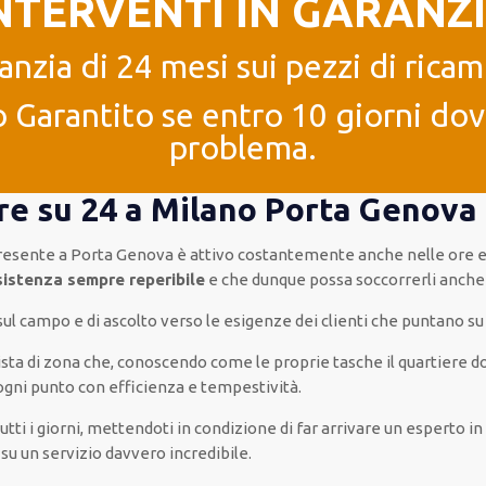
NTERVENTI IN GARANZ
anzia di 24 mesi sui pezzi di ricam
 Garantito se entro 10 giorni dove
problema.
 ore su 24 a Milano Porta Genova
resente
a Porta Genova è
attivo
costantemente
anche
nelle ore e
sistenza
sempre reperibile
e che
dunque
possa
soccorrerli
anch
 sul campo e di ascolto verso le esigenze
dei clienti
che puntano su 
cista di zona che, conoscendo
come le proprie tasche
il quartiere
do
ogni punto con
efficienza e tempestività
.
utti i giorni
,
mettendoti in condizione
di far
arrivare
un
esperto
i
su
un servizio
davvero
incredibile
.