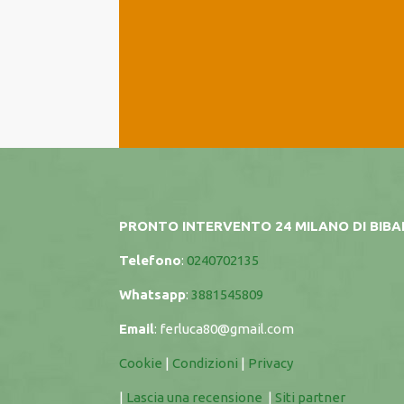
PRONTO INTERVENTO 24 MILANO DI BIB
Telefono
:
0240702135
Whatsapp
:
3881545809
Email
:
ferluca80@gmail.com
Cookie
|
Condizioni
|
Privacy
|
Lascia una recensione
|
Siti partner