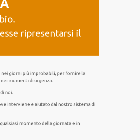
IA
bio.
sse ripresentarsi il
 nei giorni
più
improbabili
, per
fornire
la
e
nei momenti di urgenza
.
di noi.
ve interviene
e
aiutato
dal nostro sistema di
n
qualsiasi
momento della giornata e in