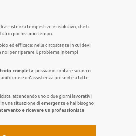
di assistenza
tempestivo
e risolutivo, che ti
lità
in pochissimo tempo
.
pido ed efficace
:
nella circostanza
in cui
devi
a noi
per
riparare
il
problema
in tempi
itorio completa
:
possiamo contare su
uno o
a
uniforme
e un’assistenza presente a
tutto
icista,
attendendo
uno o due giorni lavorativi
 in una situazione di emergenza e hai bisogno
ntervento
e ricevere un
professionista