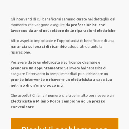
Gli interventi
di cui beneficerai
saranno
curate nel
dettaglio
dal
momento che vengono
eseguite
da
professionisti che
lavorano da anni nel settore
delle riparazioni elettriche
.
Altro aspetto importante è
l’opportunità
di
beneficiare di
una
garanzia sui pezzi di ricambio
adoperati
durante la
riparazione.
Per avere
da te
un elettricista
è sufficiente
chiamare e
prendere
un appuntamento!
Se
invece
hai
necessità
di
eseguire
l’intervento
in tempi
immediati
puoi richiedere un
pronto intervento e ricevere un
elettricista a casa tua
nel giro di un’ora o poco più
.
Che aspetti? Chiama il numero che trovi in alto per ricevere un
Elettricista a Milano Porta Sempione ad un prezzo
conveniente
.