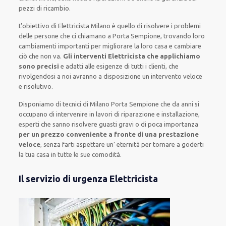
pezzi di ricambio.
L’obiettivo
di Elettricista Milano è quello di risolvere i problemi
delle persone che
ci chiamano
a Porta Sempione, trovando loro
cambiamenti importanti
per migliorare
la loro casa
e cambiare
ciò che non va.
Gli interventi Elettricista che applichiamo
sono precisi
e
adatti alle esigenze di tutti i clienti
, che
rivolgendosi a noi avranno a disposizione un intervento
veloce
e risolutivo
.
Disponiamo di
tecnici di Milano Porta Sempione
che da anni si
occupano di intervenire
in lavori di riparazione e installazione
,
esperti
che sanno risolvere
guasti gravi o di poca importanza
per un prezzo conveniente a fronte di una prestazione
veloce
, senza farti
aspettare un’ eternità
per tornare a goderti
la tua casa in tutte le sue comodità
.
Il servizio di urgenza Elettricista