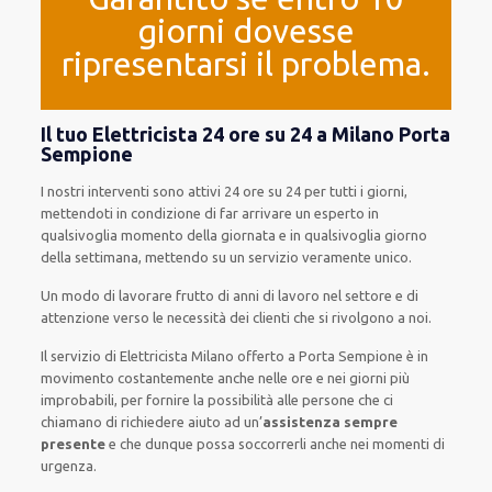
giorni dovesse
ripresentarsi il problema.
Il tuo Elettricista 24 ore su 24 a Milano Porta
Sempione
I nostri interventi
sono attivi
24 ore su 24
per
tutti i giorni
,
mettendoti in condizione
di far
arrivare
un
esperto
in
qualsivoglia
momento della giornata e in
qualsivoglia
giorno
della settimana,
mettendo su
un servizio
veramente
unico
.
Un modo
di lavorare
frutto
di anni di lavoro nel settore e di
attenzione verso le necessità
dei clienti
che si rivolgono a noi.
Il servizio
di Elettricista Milano
offerto
a Porta Sempione è
in
movimento
costantemente
anche
nelle ore e nei giorni
più
improbabili
, per
fornire
la possibilità
alle persone che ci
chiamano
di
richiedere aiuto ad
un’
assistenza
sempre
presente
e che
dunque
possa
soccorrerli
anche
nei momenti di
urgenza
.