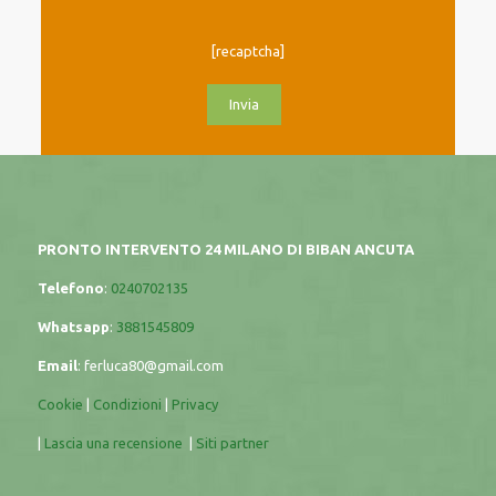
[recaptcha]
PRONTO INTERVENTO 24 MILANO DI BIBAN ANCUTA
Telefono
:
0240702135
Whatsapp
:
3881545809
Email
:
ferluca80@gmail.com
Cookie
|
Condizioni
|
Privacy
|
Lascia una recensione
|
Siti partner