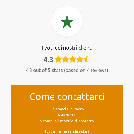
I voti dei nostri clienti
4.3
4,3
rating
4.3 out of 5 stars (based on 4 reviews)
Come contattarci
Chiamaci al numero
0240702135
o compila il modulo di contatto.
Il tuo nome (richiesto)