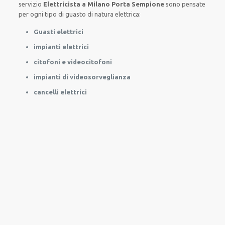
servizio
Elettricista a Milano Porta Sempione
sono
pensate
per
ogni tipo di
guasto
di natura elettrica
:
Guasti elettrici
impianti elettrici
citofoni e videocitofoni
impianti di videosorveglianza
cancelli elettrici