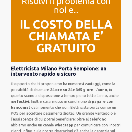
Risolvi il problema con
noi e..
IL COSTO DELLA
CHIAMATA E’
GRATUITO
Elettricista Milano Porta Sempione: un
intervento rapido e sicuro
Il supporto
che ti
proponiamo
ha numerosi vantaggi, come
la
possibilità di chiamare
24 ore su 24
e
365 giorni l’anno
, in
quanto siamo a disposizione
a tempo pieno
tutto l’anno, anche
nei
festivi
.
Inoltre
sarai messo in condizione di
pagare con
bancomat
dal momento che ogni Elettricista
porta con sé
un
POS
per accettare pagamenti
digitali
.
Un grande vantaggio
è
l’
assistenza
di cui potrai beneficiare:
oltre al
telefono
abbiamo anche un
canale
whatsapp
per comunicare con i nostri
clienti
.
Infine,
sulle nostre riparazioni
c’è anche la
garanzia sui