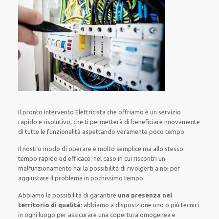
Il pronto intervento Elettricista
che offriamo
è
un servizio
rapido
e risolutivo, che ti
permetterà di beneficiare nuovamente
di
tutte le funzionalità
aspettando veramente poco tempo
.
Il nostro modo
di
operare
è
molto semplice
ma
allo stesso
tempo
rapido ed efficace
:
nel caso
in cui
riscontri
un
malfunzionamento
hai la possibilità di rivolgerti a noi
per
aggiustare
il
problema
in pochissimo tempo
.
Abbiamo la possibilità di garantire
una presenza nel
territorio di qualità
:
abbiamo a disposizione
uno o più
tecnici
in ogni luogo
per
assicurare
una copertura
omogenea
e