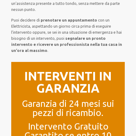
un’assistenza presente a
tutto tondo
, senza
mettere da parte
nessun punto
.
Puoi decidere di
prenotare
un appuntamento
con un
Elettricista,
aspettando
un giorno circa
prima di
eseguire
l’intervento
oppure,
se sei in una situazione di emergenza e hai
bisogno di
un intervento
, puoi
segnalare
un pronto
intervento
e ricevere un
professionista nella tua casa in
un’ora al massimo
.
INTERVENTI IN
GARANZIA
Garanzia di 24 mesi sui
pezzi di ricambio.
Intervento Gratuito
Garantito se entro 10