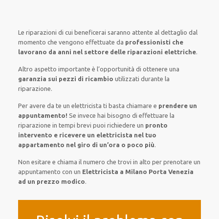
Le riparazioni
di cui beneficerai
saranno
attente al
dettaglio
dal
momento che vengono
effettuate
da
professionisti che
lavorano da anni nel settore
delle riparazioni elettriche
.
Altro aspetto importante è
l’opportunità
di
ottenere
una
garanzia sui pezzi di ricambio
utilizzati
durante la
riparazione.
Per avere
da te
un elettricista
ti basta
chiamare e
prendere
un
appuntamento!
Se
invece
hai
bisogno
di
effettuare
la
riparazione
in tempi
brevi
puoi richiedere un
pronto
intervento e ricevere un
elettricista nel tuo
appartamento nel giro di un’ora o poco più
.
Non esitare e chiama il numero che trovi in alto per prenotare un
appuntamento con un
Elettricista a Milano Porta Venezia
ad un prezzo modico
.