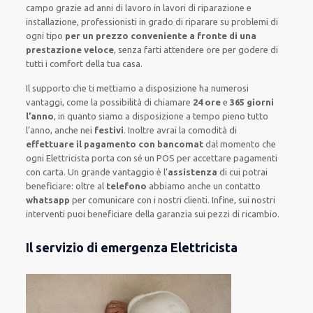
campo grazie ad anni di lavoro
in lavori di riparazione e
installazione
,
professionisti
in grado di riparare su
problemi di
ogni tipo
per un prezzo conveniente a fronte di una
prestazione veloce
, senza farti
attendere ore
per godere di
tutti i comfort della tua casa
.
Il supporto
che ti
mettiamo a disposizione
ha numerosi
vantaggi, come
la possibilità di chiamare
24 ore
e
365 giorni
l’anno
, in quanto siamo a disposizione
a tempo pieno
tutto
l’anno, anche nei
festivi
.
Inoltre
avrai la comodità di
effettuare il pagamento con bancomat
dal momento che
ogni Elettricista
porta con sé
un POS
per accettare pagamenti
con carta
.
Un grande vantaggio
è l’
assistenza
di cui potrai
beneficiare:
oltre al
telefono
abbiamo anche un
contatto
whatsapp
per comunicare con i nostri clienti
.
Infine,
sui nostri
interventi
puoi beneficiare della
garanzia sui pezzi di ricambio.
Il servizio di emergenza Elettricista