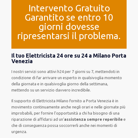
Intervento Gratuito
Garantito se entro 10
giorni dovesse
ripresentarsi il problema.
Il tuo Elettricista 24 ore su 24 a Milano Porta
Venezia
I nostri servizi
sono attivi
h24
per
7 giorni su 7
,
mettendoti in
condizione
di far
arrivare
un
esperto
in
qualsivoglia
momento
della giornata e in
qualsivoglia
giorno della settimana,
mettendo su
un servizio
davvero
incredibile
.
Il supporto
di Elettricista Milano
fornito
a Porta Venezia è
in
movimento
continuamente
anche
negli orari e nelle giornate
più
improbabili
, per
fornire
l’opportunità
a chi ha bisogno di una
riparazione
di
affidarsi ad
un’
assistenza
sempre reperibile
e
che
di conseguenza
possa
soccorrerli
anche
nei momenti di
urgenza
.