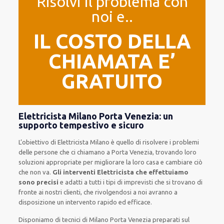
Risolvi il problema con
noi e..
IL COSTO DELLA
CHIAMATA E’
GRATUITO
Elettricista Milano Porta Venezia: un
supporto tempestivo e sicuro
L’obiettivo
di Elettricista Milano è quello di risolvere i problemi
delle persone che
ci chiamano
a Porta Venezia, trovando loro
soluzioni appropriate
per migliorare
la loro casa
e cambiare ciò
che non va.
Gli interventi Elettricista che effettuiamo
sono precisi
e
adatti a tutti i tipi di imprevisti che si trovano di
fronte ai nostri clienti
, che rivolgendosi a noi avranno a
disposizione un intervento
rapido ed efficace
.
Disponiamo di
tecnici di Milano Porta Venezia
preparati sul