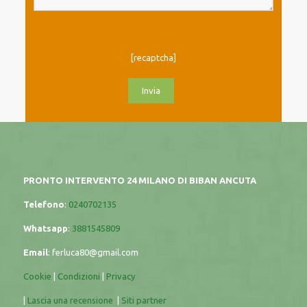
[recaptcha]
PRONTO INTERVENTO 24 MILANO DI BIBAN ANCUTA
Telefono
:
0240702135
Whatsapp
:
3881545809
Email
:
ferluca80@gmail.com
Cookie
|
Condizioni
|
Privacy
|
Lascia una recensione
|
Siti partner