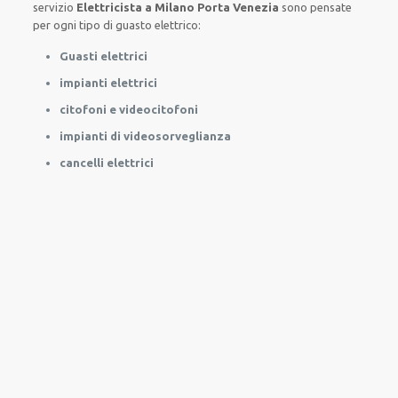
servizio
Elettricista a Milano Porta Venezia
sono
pensate
per
ogni tipo di
guasto
elettrico
:
Guasti elettrici
impianti elettrici
citofoni e videocitofoni
impianti di videosorveglianza
cancelli elettrici