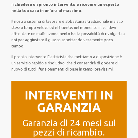
richiedere
un pronto intervento
e ricevere un
esperto
nella tua casa in un’ora al massimo
.
Il nostro sistema
di
lavorare
è
abbastanza tradizionale
ma
allo
stesso tempo
veloce ed efficiente
:
nel momento
in cui
devi
affrontare
un malfunzionamento
hai la possibilità di rivolgerti a
noi
per
aggiustare
il
guasto
aspettando veramente poco
tempo
.
Il pronto intervento Elettricista
che mettiamo a disposizione
è
un servizio
rapido
e risolutivo, che ti
consentirà di godere di
nuovo
di
tutti i funzionamenti di base
in tempi brevissimi
.
INTERVENTI IN
GARANZIA
Garanzia di 24 mesi sui
pezzi di ricambio.