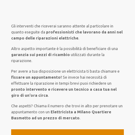
Gli interventi
che riceverai
saranno
attente al
particolare
in
quanto
eseguite
da
professionisti che lavorano da anni nel
campo
delle riparazioni elettriche
.
Altro aspetto importante è
la possibilità
di
beneficiare di
una
garanzia sui pezzi di ricambio
utilizzati
durante la
riparazione.
Per avere
a tua disposizione
un elettricista
ti basta
chiamare e
fissare
un appuntamento!
Se
invece
hai
necessità
di
effettuare
la riparazione
in tempi
brevi
puoi richiedere un
pronto intervento e ricevere un
tecnico a casa tua nel
giro di un’ora circa
.
Che aspetti? Chiama il numero che trovi in alto per prenotare un
appuntamento con un
Elettricista a Milano Quartiere
Basmetto ad un prezzo di mercato
.