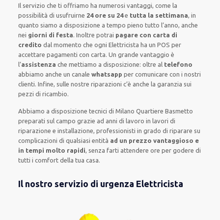
Il servizio
che ti
offriamo
ha numerosi vantaggi, come
la
possibilità di usufruirne
24 ore su 24
e
tutta la settimana
, in
quanto siamo a disposizione
a tempo pieno
tutto l’anno, anche
nei
giorni di festa
.
Inoltre
potrai
pagare con carta di
credito
dal momento che ogni Elettricista
ha
un POS
per
accettare pagamenti
con carta
.
Un grande vantaggio
è
l’
assistenza
che mettiamo a disposizione:
oltre al
telefono
abbiamo anche un
canale
whatsapp
per comunicare con i nostri
clienti
.
Infine,
sulle nostre riparazioni
c’è anche la
garanzia sui
pezzi di ricambio.
Abbiamo a disposizione
tecnici di Milano Quartiere Basmetto
preparati sul campo grazie ad anni di lavoro
in lavori di
riparazione e installazione
,
professionisti
in grado di riparare su
complicazioni di qualsiasi entità
ad un prezzo vantaggioso e
in tempi molto rapidi
, senza farti
attendere ore
per godere di
tutti i comfort della tua casa
.
Il nostro servizio di urgenza Elettricista