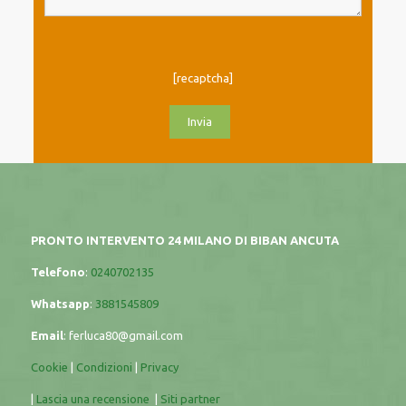
[recaptcha]
PRONTO INTERVENTO 24 MILANO DI BIBAN ANCUTA
Telefono
:
0240702135
Whatsapp
:
3881545809
Email
:
ferluca80@gmail.com
Cookie
|
Condizioni
|
Privacy
|
Lascia una recensione
|
Siti partner