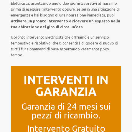
Elettricista,
aspettando
uno o due giorni lavorativi al massimo
prima di
eseguire l’intervento
oppure,
se sei in una situazione di
emergenza e hai bisogno di
una riparazione immediata
, puoi
attivare
un pronto intervento
e ricevere un
esperto nella
tua abitazione nel giro di circa un’ora
.
Il pronto intervento Elettricista
che offriamo
è
un servizio
tempestivo
e risolutivo, che ti
consentirà di godere di nuovo
di
tutti i funzionamenti di base
aspettando veramente poco
tempo
.
INTERVENTI IN
GARANZIA
Garanzia di 24 mesi sui
pezzi di ricambio.
Intervento Gratuito