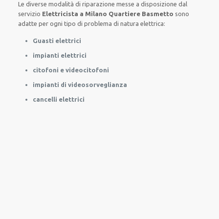
Le
diverse
modalità
di
riparazione
messe a disposizione
dal
servizio
Elettricista a Milano Quartiere Basmetto
sono
adatte
per
ogni tipo di
problema
di natura elettrica
:
Guasti elettrici
impianti elettrici
citofoni e videocitofoni
impianti di videosorveglianza
cancelli elettrici