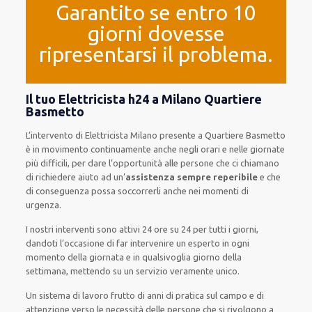
Garantito se entro 10
giorni dovesse
ripresentarsi il problema.
Il tuo Elettricista h24 a Milano Quartiere
Basmetto
L’intervento
di Elettricista Milano
presente
a Quartiere Basmetto
è
in movimento
continuamente
anche
negli orari e nelle giornate
più
difficili
, per
dare
l’opportunità
alle persone che ci chiamano
di
richiedere aiuto ad
un’
assistenza
sempre reperibile
e che
di conseguenza
possa
soccorrerli
anche
nei momenti di
urgenza
.
I nostri interventi
sono attivi
24 ore su 24
per
tutti i giorni
,
dandoti l’occasione
di far
intervenire
un
esperto
in
ogni
momento della giornata e in
qualsivoglia
giorno della
settimana,
mettendo su
un servizio
veramente
unico
.
Un sistema di lavoro
frutto
di anni di pratica sul campo e di
attenzione verso le necessità
delle persone
che si rivolgono a