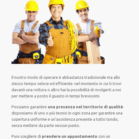
Il nostro modo
di
operare
è
abbastanza tradizionale
ma
allo
stesso tempo
veloce ed efficiente
:
nel momento
in cui
ti trovi
davanti
una rottura o altro
hai la possibilità di rivolgerti a noi
per
mettere a posto
il
guasto
in tempi brevissimi
.
Possiamo garantire
una presenza nel territorio di qualità
:
disponiamo di
uno o più
tecnici
in ogni zona
per
garantire
una
copertura
uniforme
e un’assistenza presente a
tutto tondo
,
senza
mettere da parte
nessun punto
.
Puoi scegliere di
prendere
un appuntamento
con un