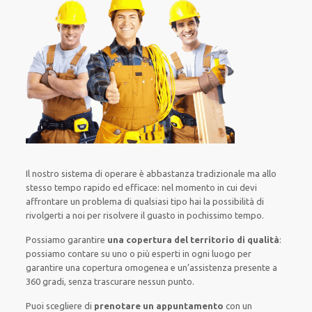
Il nostro sistema
di
operare
è
abbastanza tradizionale
ma
allo
stesso tempo
rapido ed efficace
:
nel momento
in cui
devi
affrontare
un problema di qualsiasi tipo
hai la possibilità di
rivolgerti a noi
per
risolvere
il
guasto
in pochissimo tempo
.
Possiamo garantire
una copertura del territorio di qualità
:
possiamo contare su
uno o più
esperti
in ogni luogo
per
garantire
una copertura
omogenea
e un’assistenza presente a
360 gradi
, senza
trascurare
nessun punto
.
Puoi scegliere di
prenotare
un appuntamento
con un