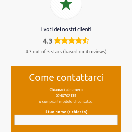
I voti dei nostri clienti
4.3
4,3
rating
4.3 out of 5 stars (based on 4 reviews)
Come contattarci
Chiamaci al numero
0240702135
o compila il modulo di contatto.
Il tuo nome (richiesto)