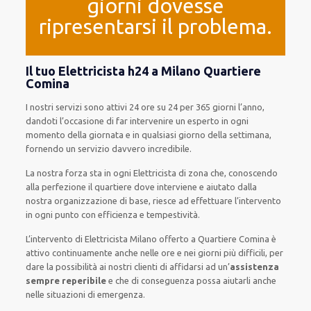
giorni dovesse
ripresentarsi il problema.
Il tuo Elettricista h24 a Milano Quartiere
Comina
I nostri servizi
sono attivi
24 ore su 24
per
365 giorni l’anno
,
dandoti l’occasione
di far
intervenire
un
esperto
in
ogni
momento della giornata e in
qualsiasi
giorno della settimana,
fornendo
un servizio
davvero
incredibile
.
La nostra forza
sta in ogni Elettricista di zona che, conoscendo
alla perfezione
il quartiere
dove interviene
e
aiutato
dalla
nostra organizzazione di base
, riesce ad
effettuare l’intervento
in ogni punto con
efficienza e tempestività
.
L’intervento
di Elettricista Milano
offerto
a Quartiere Comina è
attivo
continuamente
anche
nelle ore e nei giorni
più
difficili
, per
dare
la possibilità
ai nostri clienti
di
affidarsi ad
un’
assistenza
sempre reperibile
e che
di conseguenza
possa
aiutarli
anche
nelle situazioni di emergenza
.