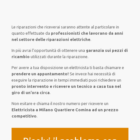
Le riparazioni
che riceverai
saranno
attente al
particolare
in
quanto
effettuate
da
professionisti che lavorano da anni
nel settore
delle riparazioni elettriche
.
In più avrai
l’opportunità
di
ottenere
una
garanzia sui pezzi di
ricambio
utilizzati
durante la riparazione.
Per avere
a tua disposizione
un elettricista
ti basta
chiamare e
prendere
un appuntamento!
Se
invece
hai
necessità
di
eseguire
la riparazione
in tempi
immediati
puoi richiedere un
pronto intervento e ricevere un
tecnico a casa tua nel
giro di un’ora circa
.
Non esitare e chiama il nostro numero per ricevere un
Elettricista a Milano Quartiere Comina ad un prezzo
competitivo
.