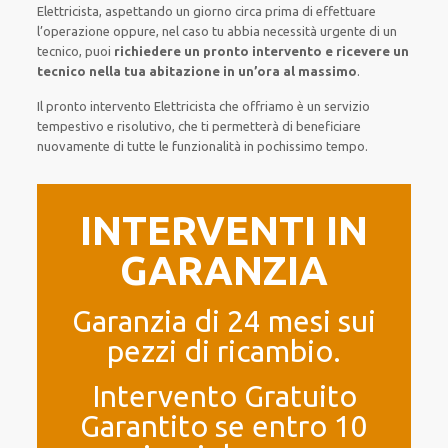
Elettricista,
aspettando
un giorno circa
prima di
effettuare
l’operazione
oppure,
nel caso tu abbia necessità urgente di
un
tecnico
, puoi
richiedere
un pronto intervento
e ricevere un
tecnico nella tua abitazione in un’ora al massimo
.
Il pronto intervento Elettricista
che offriamo
è
un servizio
tempestivo
e risolutivo, che ti
permetterà di beneficiare
nuovamente
di
tutte le funzionalità
in pochissimo tempo
.
INTERVENTI IN
GARANZIA
Garanzia di 24 mesi sui
pezzi di ricambio.
Intervento Gratuito
Garantito se entro 10