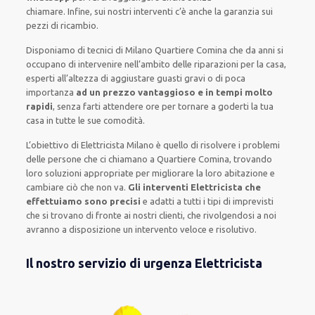
chiamare
.
Infine,
sui nostri interventi
c’è anche la
garanzia sui
pezzi di ricambio.
Disponiamo di
tecnici di Milano Quartiere Comina
che da anni si
occupano di intervenire
nell’ambito delle riparazioni per la casa
,
esperti
all’altezza di aggiustare
guasti gravi o di poca
importanza
ad un prezzo vantaggioso e in tempi molto
rapidi
, senza farti
attendere ore
per tornare a goderti la tua
casa in tutte le sue comodità
.
L’obiettivo
di Elettricista Milano è quello di risolvere i problemi
delle persone che
ci chiamano
a Quartiere Comina, trovando
loro
soluzioni appropriate
per migliorare
la loro abitazione
e
cambiare ciò che non va.
Gli interventi Elettricista che
effettuiamo sono precisi
e
adatti a tutti i tipi di imprevisti
che si trovano di fronte ai nostri clienti
, che rivolgendosi a noi
avranno a disposizione un intervento
veloce e risolutivo
.
Il nostro servizio di urgenza Elettricista