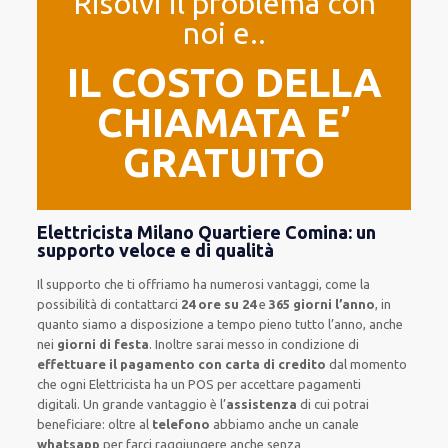
Risolvi il problema con
noi e..
IL COSTO DELLA
CHIAMATA E’
GRATUITO
Elettricista Milano Quartiere Comina: un
supporto veloce e di qualità
Il supporto
che ti
offriamo
ha numerosi vantaggi, come
la
possibilità di contattarci
24 ore su 24
e
365 giorni l’anno
, in
quanto siamo a disposizione
a tempo pieno
tutto l’anno, anche
nei
giorni di festa
.
Inoltre
sarai messo in condizione di
effettuare il pagamento con carta di credito
dal momento
che ogni Elettricista
ha
un POS
per accettare pagamenti
digitali
.
Un grande vantaggio
è l’
assistenza
di cui potrai
beneficiare:
oltre al
telefono
abbiamo anche un
canale
whatsapp
per farci raggiungere anche senza