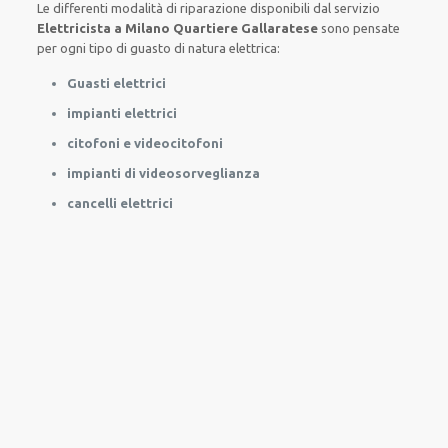
Le
differenti
modalità
di
riparazione
disponibili
dal servizio
Elettricista a Milano Quartiere Gallaratese
sono
pensate
per
ogni tipo di
guasto
di natura elettrica
:
Guasti elettrici
impianti elettrici
citofoni e videocitofoni
impianti di videosorveglianza
cancelli elettrici