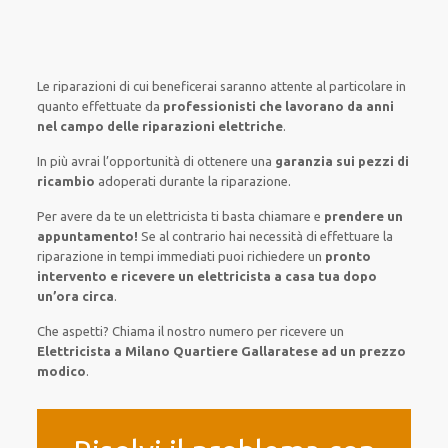
Le riparazioni
di cui beneficerai
saranno
attente al
particolare
in
quanto
effettuate
da
professionisti che lavorano da anni
nel campo
delle riparazioni elettriche
.
In più avrai
l’opportunità
di
ottenere
una
garanzia sui pezzi di
ricambio
adoperati
durante la riparazione.
Per avere
da te
un elettricista
ti basta
chiamare e
prendere
un
appuntamento!
Se
al contrario
hai
necessità
di
effettuare
la
riparazione
in tempi
immediati
puoi richiedere un
pronto
intervento e ricevere un
elettricista a casa tua dopo
un’ora circa
.
Che aspetti? Chiama il nostro numero per ricevere un
Elettricista a Milano Quartiere Gallaratese ad un prezzo
modico
.