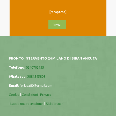
[recaptcha]
PRONTO INTERVENTO 24 MILANO DI BIBAN ANCUTA
Telefono
:
0240702135
Whatsapp
:
3881545809
Email
:
ferluca80@gmail.com
Cookie
|
Condizioni
|
Privacy
|
Lascia una recensione
|
Siti partner