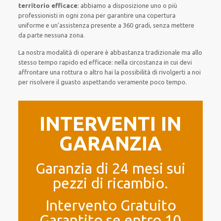
territorio efficace
:
abbiamo a disposizione
uno o più
professionisti
in ogni zona
per
garantire
una copertura
uniforme
e un’assistenza presente a
360 gradi
, senza
mettere
da parte
nessuna zona
.
La nostra modalità
di
operare
è
abbastanza tradizionale
ma
allo
stesso tempo
rapido ed efficace
:
nella circostanza
in cui
devi
affrontare
una rottura o altro
hai la possibilità di rivolgerti a noi
per
risolvere
il
guasto
aspettando veramente poco tempo
.
INTERVENTI IN
GARANZIA
Garanzia di 24 mesi sui
pezzi di ricambio.
Intervento Gratuito
Garantito se entro 10