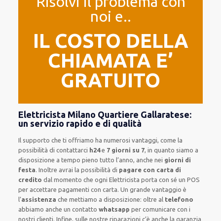
Risolvi il problema con
noi e..
IL COSTO DELLA
CHIAMATA E’
GRATUITO
Elettricista Milano Quartiere Gallaratese:
un servizio rapido e di qualità
Il supporto
che ti
offriamo
ha numerosi vantaggi, come
la
possibilità di contattarci
h24
e
7 giorni su 7
, in quanto siamo a
disposizione
a tempo pieno
tutto l’anno, anche nei
giorni di
festa
.
Inoltre
avrai la possibilità di
pagare con carta di
credito
dal momento che ogni Elettricista
porta con sé
un POS
per accettare pagamenti
con carta
.
Un grande vantaggio
è
l’
assistenza
che mettiamo a disposizione:
oltre al
telefono
abbiamo anche un
contatto
whatsapp
per comunicare con i
nostri clienti
.
Infine,
sulle nostre riparazioni
c’è anche la
garanzia