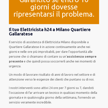
giorni dovesse
ripresentarsi il problema.
Il tuo Elettricista h24 a Milano Quartiere
Gallaratese
Il servizio di assistenza
di Elettricista Milano
disponibile
a
Quartiere Gallaratese è
in azione
continuamente
anche
nei
giorni e nelle ore
più
improbabili
, per
dare
l’opportunità
alle
persone che ci chiamano
di
contare su
un’
assistenza
sempre
presente
e che
quindi
possa
soccorrerli
anche
nei momenti di
urgenza
.
Un modo
di lavorare
risultato
di anni di lavoro nel settore e di
attenzione verso le esigenze
dei clienti
che puntano su di noi.
I nostri interventi
sono attivi
24 ore
per
7 giorni su 7
,
dandoti
l’occasione
di far
arrivare
un
tecnico
in
qualsiasi
momento della
giornata e in
qualsivoglia
giorno della settimana,
fornendo
un
servizio
veramente
incredibile
.