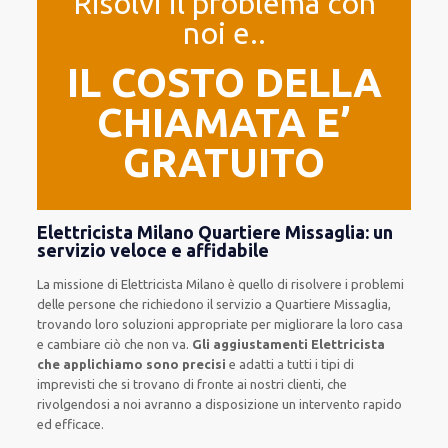
Risolvi il problema con
noi e..
IL COSTO DELLA
CHIAMATA E’
GRATUITO
Elettricista Milano Quartiere Missaglia: un
servizio veloce e affidabile
La missione
di Elettricista Milano è quello di risolvere i problemi
delle persone che
richiedono il servizio
a Quartiere Missaglia,
trovando loro
soluzioni appropriate
per migliorare
la loro casa
e cambiare ciò che non va.
Gli aggiustamenti Elettricista
che applichiamo sono precisi
e
adatti a tutti i tipi di
imprevisti che si trovano di fronte ai nostri clienti
, che
rivolgendosi a noi avranno a disposizione un intervento
rapido
ed efficace
.