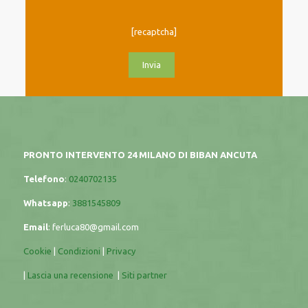
[recaptcha]
PRONTO INTERVENTO 24 MILANO DI BIBAN ANCUTA
Telefono
:
0240702135
Whatsapp
:
3881545809
Email
:
ferluca80@gmail.com
Cookie
|
Condizioni
|
Privacy
|
Lascia una recensione
|
Siti partner