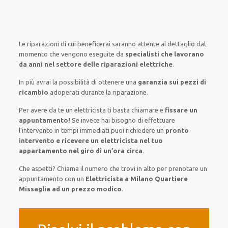
Le riparazioni
di cui beneficerai
saranno
attente al
dettaglio
dal
momento che vengono
eseguite
da
specialisti che lavorano
da anni nel settore
delle riparazioni elettriche
.
In più avrai
la possibilità
di
ottenere
una
garanzia sui pezzi di
ricambio
adoperati
durante la riparazione.
Per avere
da te
un elettricista
ti basta
chiamare e
fissare
un
appuntamento!
Se
invece
hai
bisogno
di
effettuare
l’intervento
in tempi
immediati
puoi richiedere un
pronto
intervento e ricevere un
elettricista nel tuo
appartamento nel giro di un’ora circa
.
Che aspetti? Chiama il numero che trovi in alto per prenotare un
appuntamento con un
Elettricista a Milano Quartiere
Missaglia ad un prezzo modico
.