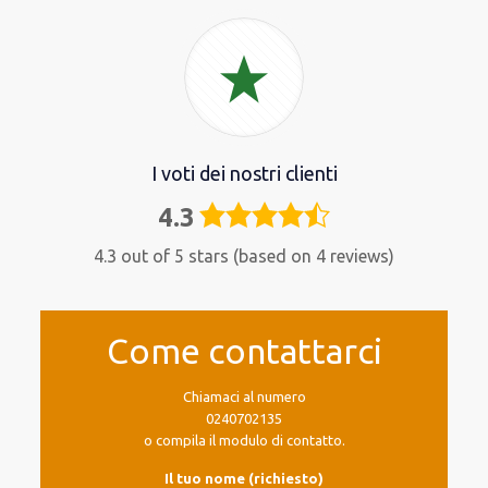
I voti dei nostri clienti
4.3
4,3
rating
4.3 out of 5 stars (based on 4 reviews)
Come contattarci
Chiamaci al numero
0240702135
o compila il modulo di contatto.
Il tuo nome (richiesto)