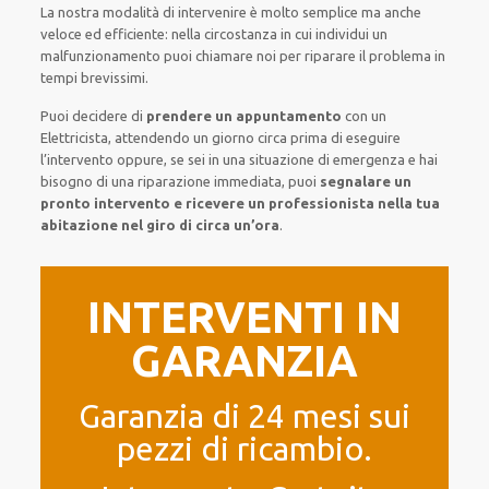
La nostra modalità
di
intervenire
è
molto semplice
ma
anche
veloce ed efficiente
:
nella circostanza
in cui
individui
un
malfunzionamento
puoi chiamare noi
per
riparare
il
problema
in
tempi brevissimi
.
Puoi decidere di
prendere
un appuntamento
con un
Elettricista,
attendendo
un giorno circa
prima di
eseguire
l’intervento
oppure,
se sei in una situazione di emergenza e hai
bisogno di
una riparazione immediata
, puoi
segnalare
un
pronto intervento
e ricevere un
professionista nella tua
abitazione nel giro di circa un’ora
.
INTERVENTI IN
GARANZIA
Garanzia di 24 mesi sui
pezzi di ricambio.