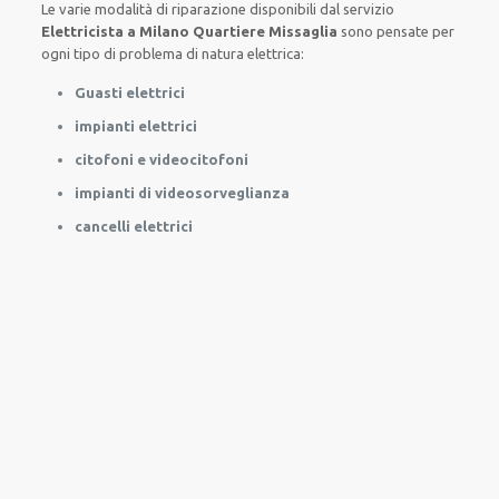
Le
varie
modalità
di
riparazione
disponibili
dal servizio
Elettricista a Milano Quartiere Missaglia
sono
pensate
per
ogni tipo di
problema
di natura elettrica
:
Guasti elettrici
impianti elettrici
citofoni e videocitofoni
impianti di videosorveglianza
cancelli elettrici