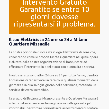
Intervento Gratuito
Garantito se entro 10
giorni dovesse
ripresentarsi il problema.
Il tuo Elettricista 24 ore su 24 a Milano
Quartiere Missaglia
La nostra principale risorsa
sta in ogni Elettricista di zona che,
conoscendo
come le proprie tasche
il quartiere
nel quale opera
e
aiutato
dalla nostra organizzazione di base
, riesce ad
effettuare l’intervento
in ogni punto con
puntualità e serietà
.
I nostri servizi
sono attivi
24 ore su 24
per
tutto l’anno
,
dandoti
l’occasione
di far
arrivare
un
tecnico
in
qualsiasi
momento della
giornata e in
qualsivoglia
giorno della settimana,
fornendo
un
servizio
davvero
incredibile
.
Il servizio
di Elettricista Milano
presente
a Quartiere Missaglia è
attivo
costantemente
anche
negli orari e nelle giornate
più
improbabili
, per
fornire
l’opportunità
ai nostri clienti
di
contare