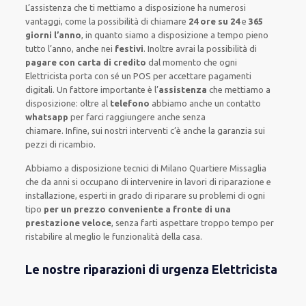
L’assistenza
che ti
mettiamo a disposizione
ha numerosi
vantaggi, come
la possibilità di chiamare
24 ore su 24
e
365
giorni l’anno
, in quanto siamo a disposizione
a tempo pieno
tutto l’anno, anche nei
festivi
.
Inoltre
avrai la possibilità di
pagare con carta di credito
dal momento che ogni
Elettricista
porta con sé
un POS
per accettare pagamenti
digitali
.
Un fattore importante
è l’
assistenza
che mettiamo a
disposizione:
oltre al
telefono
abbiamo anche un
contatto
whatsapp
per farci raggiungere anche senza
chiamare
.
Infine,
sui nostri interventi
c’è anche la
garanzia sui
pezzi di ricambio.
Abbiamo a disposizione
tecnici di Milano Quartiere Missaglia
che da anni si occupano di intervenire
in lavori di riparazione e
installazione
,
esperti
in grado di riparare su
problemi di ogni
tipo
per un prezzo conveniente a fronte di una
prestazione veloce
, senza farti
aspettare troppo tempo
per
ristabilire al meglio le funzionalità della casa
.
Le nostre riparazioni di urgenza Elettricista