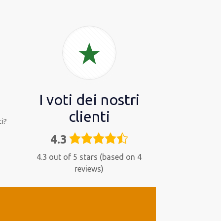
I voti dei nostri
clienti
i?
4.3
4,3
rating
4.3 out of 5 stars (based on 4
reviews)