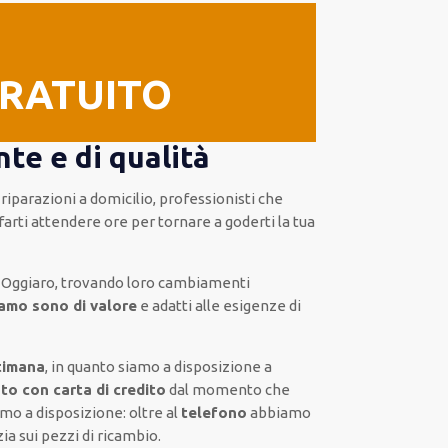
GRATUITO
te e di qualità
 riparazioni a domicilio
,
professionisti
che
farti
attendere ore
per tornare a goderti la tua
 Oggiaro, trovando loro
cambiamenti
uiamo sono di valore
e
adatti alle esigenze di
timana
, in quanto siamo a disposizione
a
to con carta di credito
dal momento che
mo a disposizione:
oltre al
telefono
abbiamo
ia sui pezzi di ricambio.