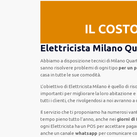
IL COST
Elettricista Milano Qu
Abbiamo a disposizione
tecnici di Milano Qua
sanno risolvere
problemi di ogni tipo
per un 
casa in tutte le sue comodità
.
L’obiettivo
di Elettricista Milano è quello di r
importanti
per migliorare
la loro abitazione
e 
tutti i clienti
, che rivolgendosi a noi avranno a
Il servizio
che ti
proponiamo
ha numerosi van
tempo pieno
tutto l’anno, anche nei
giorni di
ogni Elettricista
ha
un POS
per accettare pag
anche un
canale
whatsapp
per comunicare con