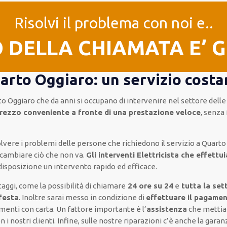
Risolvi il problema con noi e..
O DELLA CHIAMATA E’ 
arto Oggiaro: un servizio costan
rto Oggiaro
che da anni si occupano di intervenire
nel settore delle
prezzo conveniente a fronte di una prestazione veloce
, senza 
isolvere i problemi delle persone che
richiedono il servizio
a Quarto
cambiare ciò che non va.
Gli interventi Elettricista che effett
 disposizione un intervento
rapido ed efficace
.
taggi, come
la possibilità di chiamare
24 ore su 24
e
tutta la set
 festa
.
Inoltre
sarai messo in condizione di
effettuare il pagamen
amenti
con carta
.
Un fattore importante
è l’
assistenza
che mettia
 i nostri clienti
.
Infine,
sulle nostre riparazioni
c’è anche la
garanz