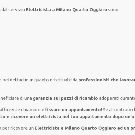
i
dal servizio
Elettricista a Milano Quarto Oggiaro
sono
e nel
dettaglio
in quanto
effettuate
da
professionisti che lavor
neficiare di
una
garanzia sui pezzi di ricambio
adoperati
durante
sufficiente
chiamare e
fissare
un appuntamento!
Se
al contrario
to e ricevere un
elettricista nel tuo appartamento dopo un’o
o per ricevere un
Elettricista a Milano Quarto Oggiaro ad un p