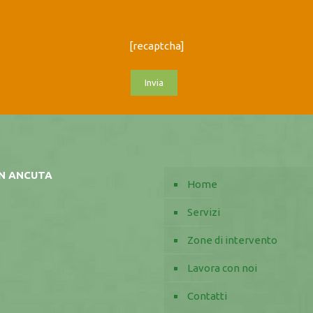
[recaptcha]
AN ANCUTA
Home
Servizi
Zone di intervento
Lavora con noi
Contatti