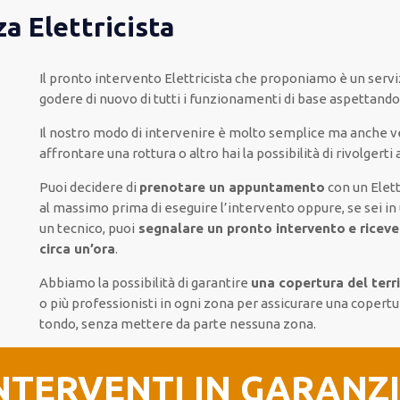
za Elettricista
Il pronto intervento Elettricista
che proponiamo
è
un servi
godere di nuovo
di
tutti i funzionamenti di base
aspettand
Il nostro modo
di
intervenire
è
molto semplice
ma
anche
v
affrontare
una rottura o altro
hai la possibilità di rivolgerti 
Puoi decidere di
prenotare
un appuntamento
con un Elett
al massimo
prima di
eseguire l’intervento
oppure,
se sei in
un tecnico
, puoi
segnalare
un pronto intervento
e ricev
circa un’ora
.
Abbiamo la possibilità di garantire
una copertura del terr
o più
professionisti
in ogni zona
per
assicurare
una copertu
tondo
, senza
mettere da parte
nessuna zona
.
NTERVENTI IN GARANZ