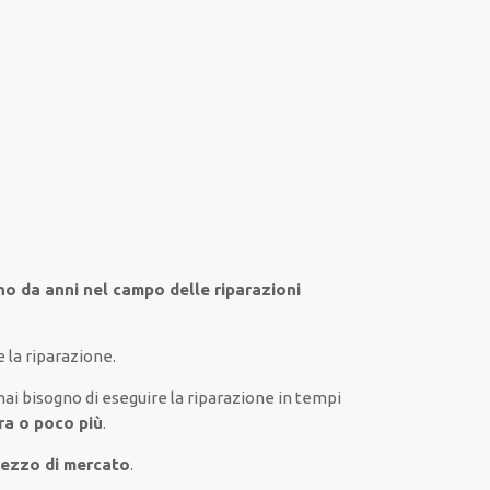
ano da anni nel campo
delle riparazioni
 la riparazione.
hai
bisogno
di
eseguire
la riparazione
in tempi
ra o poco più
.
rezzo di mercato
.