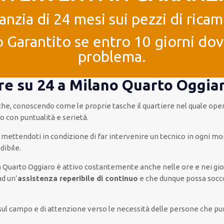
anzia di 24 mesi sui pezzi di ricam
 Garantito se entro 10 giorni dove
problema.
 ore su 24 a Milano Quarto Oggia
a che, conoscendo
come le proprie tasche
il quartiere
nel quale ope
to con
puntualità e serietà
.
mettendoti in condizione
di far
intervenire
un
tecnico
in
ogni
mom
dibile
.
 Quarto Oggiaro è
attivo
costantemente
anche
nelle ore e nei gio
ad
un’
assistenza
reperibile di continuo
e che
dunque
possa
socco
 sul campo e di attenzione verso le necessità
delle persone
che pun