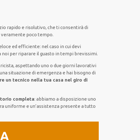
zio
rapido
e risolutivo, che ti
consentirà di
o veramente poco tempo
.
eloce ed efficiente
:
nel caso
in cui
devi
a noi
per
riparare
il
guasto
in tempi brevissimi
.
ricista,
aspettando
uno o due giorni lavorativi
 una situazione di emergenza e hai bisogno di
ere un
tecnico nella tua casa nel giro di
itorio completa
:
abbiamo a disposizione
uno
ra
uniforme
e un’assistenza presente a
tutto
IA