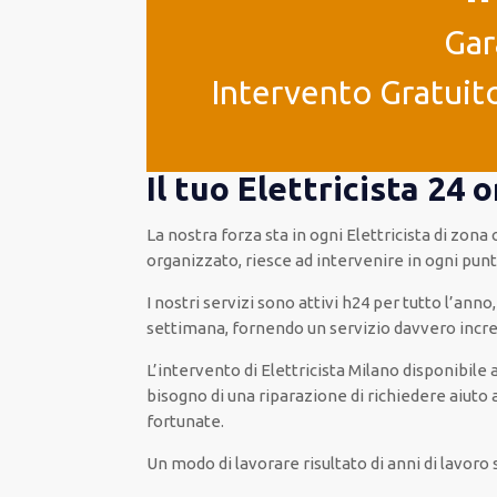
Gar
Intervento Gratuito
Il tuo Elettricista 24
La nostra forza
sta in ogni Elettricista di zon
organizzato
, riesce ad
intervenire
in ogni pun
I nostri servizi
sono attivi
h24
per
tutto l’anno
,
settimana,
fornendo
un servizio
davvero
incre
L’intervento
di Elettricista Milano
disponibile
a
bisogno di una riparazione
di
richiedere aiuto 
fortunate
.
Un modo
di lavorare
risultato
di anni di lavoro