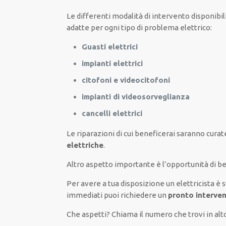
Le
differenti
modalità
di
intervento
disponibil
adatte
per
ogni tipo di
problema
elettrico
:
Guasti elettrici
impianti elettrici
citofoni e videocitofoni
impianti di videosorveglianza
cancelli elettrici
Le riparazioni
di cui beneficerai
saranno
curat
elettriche
.
Altro aspetto importante è
l’opportunità
di
be
Per avere
a tua disposizione
un elettricista
è 
immediati
puoi richiedere un
pronto interven
Che aspetti? Chiama il numero che trovi in alt