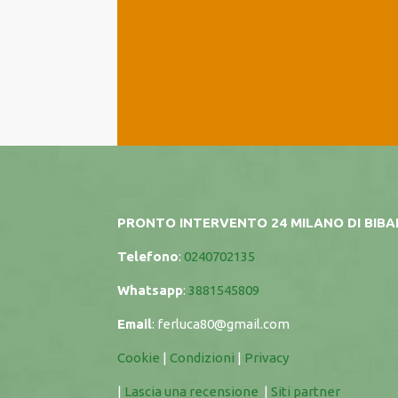
PRONTO INTERVENTO 24 MILANO DI BIB
Telefono
:
0240702135
Whatsapp
:
3881545809
Email
:
ferluca80@gmail.com
Cookie
|
Condizioni
|
Privacy
|
Lascia una recensione
|
Siti partner