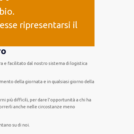
bio.
sse ripresentarsi il
ro
ra
e
facilitato
dal nostro sistema di logistica
ento della giornata e in
qualsiasi
giorno della
rni
più
difficili
, per
dare
l’opportunità
a chi ha
rrerli
anche
nelle circostanze meno
tano su di noi.