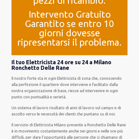
pezzi di ricambio.
Intervento Gratuito
Garantito se entro 10
giorni dovesse
ripresentarsi il problema.
Il tuo Elettricista 24 ore su 24 a Milano
Ronchetto Delle Rane
Il nostro forte
sta in ogni Elettricista di zona che, conoscendo
alla perfezione
il quartiere
dove interviene
e
facilitato
dalla
nostra organizzazione di base
, riesce ad
intervenire
in ogni
punto con
puntualità e serietà
.
Un sistema di lavoro
risultato
di anni di lavoro sul campo e di
ascolto verso le necessità
dei clienti
che puntano su di noi.
Il servizio
di Elettricista Milano
presente
a Ronchetto Delle Rane
è
in movimento
costantemente
anche
nei giorni e nelle ore
più
difficili
, per
dare
l’opportunità
alle persone che ci chiamano
di