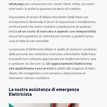
whatsapp
per comunicare con i nostri clienti
.
Infine,
sui nostri
interventi
c’è anche la
garanzia sui pezzi di ricambio.
Disponiamo di
tecnici di Milano Ronchetto Delle Rane
con
un’esperienza decennale
in lavori di riparazione e installazione
,
professionisti
che sanno risolvere
complicazioni di qualsiasi
entità
ad un costo di mercato e agendo con tempestività
,
senza farti
aspettare un’ eternità
per tornare a goderti la tua
casa in tutte le sue comodità
.
La missione
di Elettricista Milano è quello di risolvere i problemi
delle persone che
richiedono il servizio
a Ronchetto Delle Rane,
trovando loro
soluzioni appropriate
per migliorare
la loro casa
e cambiare ciò che non va.
Gli aggiustamenti Elettricista
che applichiamo sono precisi
e
adatti alle esigenze di tutti i
clienti
, che rivolgendosi a noi avranno a disposizione un
intervento
veloce e risolutivo
.
La nostra assistenza di emergenza
Elettricista