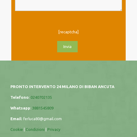
[recaptcha]
PRONTO INTERVENTO 24 MILANO DI BIBAN ANCUTA
Telefono
:
0240702135
Whatsapp
:
3881545809
Email
:
ferluca80@gmail.com
Cookie
|
Condizioni
|
Privacy