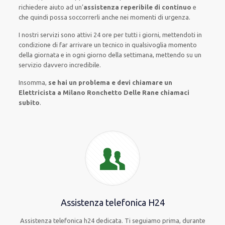
richiedere aiuto ad
un’
assistenza
reperibile di continuo
e
che
quindi
possa
soccorrerli
anche
nei momenti di urgenza
.
I nostri servizi
sono attivi
24 ore
per
tutti i giorni
,
mettendoti in
condizione
di far
arrivare
un
tecnico
in
qualsivoglia
momento
della giornata e in
ogni
giorno della settimana,
mettendo su
un
servizio
davvero
incredibile
.
Insomma,
se hai un problema e devi chiamare un
Elettricista a Milano Ronchetto Delle Rane chiamaci
subito
.
Assistenza telefonica H24
Assistenza telefonica h24 dedicata. Ti seguiamo prima, durante