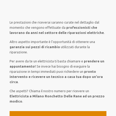
Le prestazioni
che riceverai
saranno
curate nel
dettaglio
dal
momento che vengono
effettuate
da
professionisti che
lavorano da anni nel settore
delle riparazioni elettriche
.
Altro aspetto importante è
l’opportunità
di
ottenere
una
garanzia sui pezzi di ricambio
utilizzati
durante la
riparazione.
Per avere
da te
un elettricista
ti basta
chiamare e
prendere
un
appuntamento!
Se
invece
hai
bisogno
di
eseguire
la
riparazione
in tempi
immediati
puoi richiedere un
pronto
intervento e ricevere un
tecnico a casa tua dopo un’ora
circa
.
Che aspetti? Chiama il nostro numero per ricevere un
Elettricista a Milano Ronchetto Delle Rane ad un prezzo
modico
.