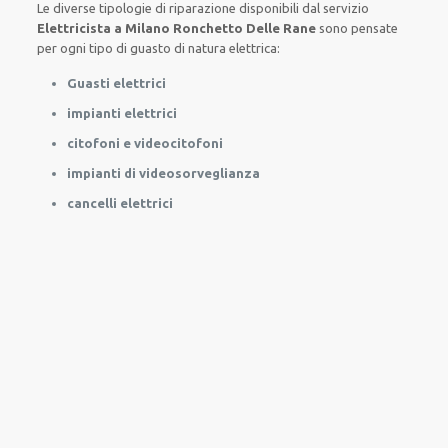
Le
diverse
tipologie
di
riparazione
disponibili
dal servizio
Elettricista a Milano Ronchetto Delle Rane
sono
pensate
per
ogni tipo di
guasto
di natura elettrica
:
Guasti elettrici
impianti elettrici
citofoni e videocitofoni
impianti di videosorveglianza
cancelli elettrici