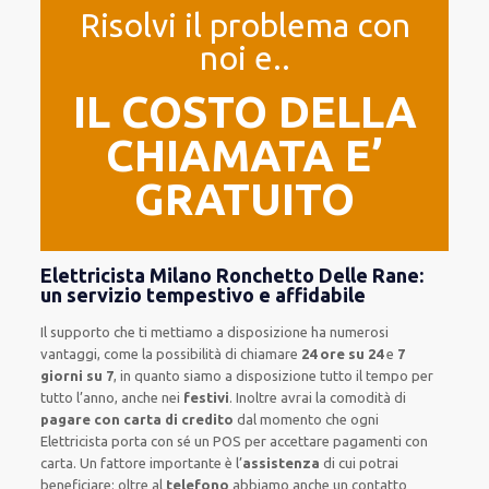
Risolvi il problema con
noi e..
IL COSTO DELLA
CHIAMATA E’
GRATUITO
Elettricista Milano Ronchetto Delle Rane:
un servizio tempestivo e affidabile
Il supporto
che ti
mettiamo a disposizione
ha numerosi
vantaggi, come
la possibilità di chiamare
24 ore su 24
e
7
giorni su 7
, in quanto siamo a disposizione
tutto il tempo per
tutto l’anno, anche nei
festivi
.
Inoltre
avrai la comodità di
pagare con carta di credito
dal momento che ogni
Elettricista
porta con sé
un POS
per accettare pagamenti
con
carta
.
Un fattore importante
è l’
assistenza
di cui potrai
beneficiare:
oltre al
telefono
abbiamo anche un
contatto