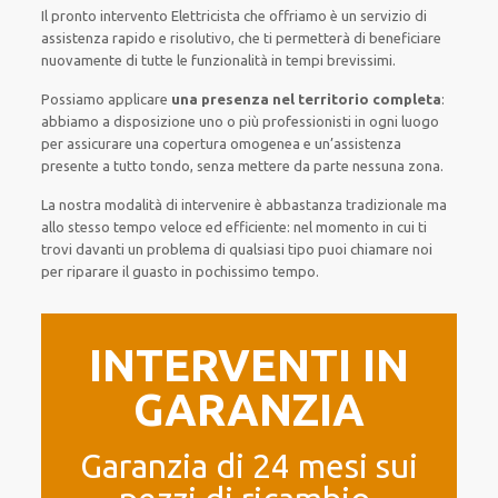
Il pronto intervento Elettricista
che offriamo
è
un servizio di
assistenza
rapido
e risolutivo, che ti
permetterà di beneficiare
nuovamente
di
tutte le funzionalità
in tempi brevissimi
.
Possiamo applicare
una presenza nel territorio completa
:
abbiamo a disposizione
uno o più
professionisti
in ogni luogo
per
assicurare
una copertura
omogenea
e un’assistenza
presente a
tutto tondo
, senza
mettere da parte
nessuna zona
.
La nostra modalità
di
intervenire
è
abbastanza tradizionale
ma
allo stesso tempo
veloce ed efficiente
:
nel momento
in cui
ti
trovi davanti
un problema di qualsiasi tipo
puoi chiamare noi
per
riparare
il
guasto
in pochissimo tempo
.
INTERVENTI IN
GARANZIA
Garanzia di 24 mesi sui