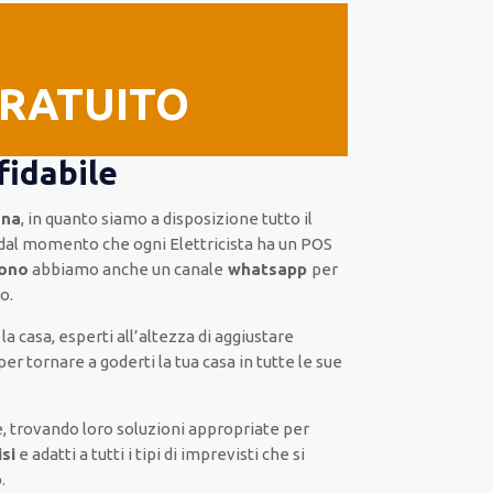
GRATUITO
fidabile
ana
, in quanto siamo a disposizione
tutto il
dal momento che ogni Elettricista
ha
un POS
fono
abbiamo anche un
canale
whatsapp
per
o.
 la casa
,
esperti
all’altezza di aggiustare
per tornare a goderti la tua casa in tutte le sue
, trovando loro
soluzioni appropriate
per
si
e
adatti a tutti i tipi di imprevisti che si
o
.