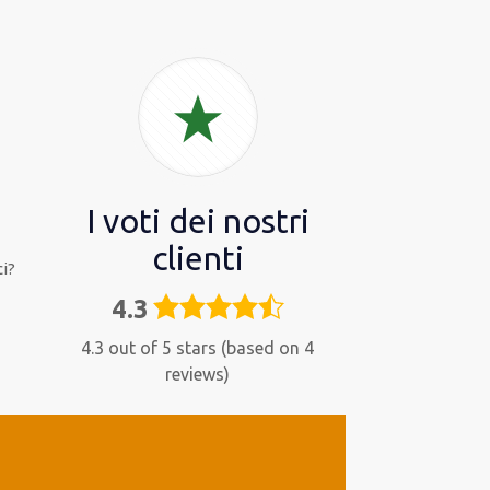
I voti dei nostri
clienti
i?
4.3
4,3
rating
4.3 out of 5 stars (based on 4
reviews)