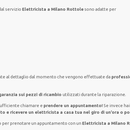
al servizio
Elettricista a Milano Rottole
sono
adatte
per
te al
dettaglio
dal momento che vengono
effettuate
da
professi
garanzia sui pezzi di ricambio
utilizzati
durante la riparazione.
sufficiente
chiamare e
prendere
un appuntamento!
Se
invece
ha
to e ricevere un
elettricista a casa tua nel giro di un’ora o p
lto per prenotare un appuntamento con un
Elettricista a Milano 