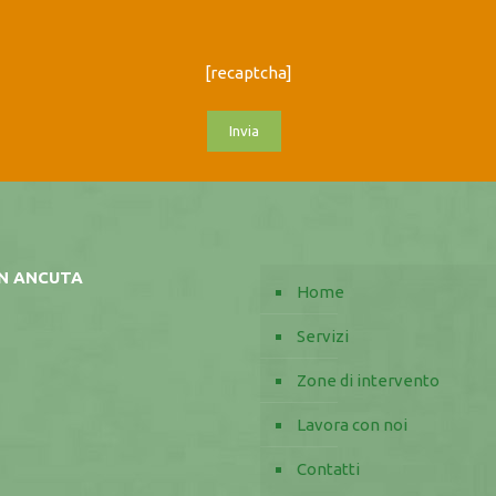
[recaptcha]
AN ANCUTA
Home
Servizi
Zone di intervento
Lavora con noi
Contatti