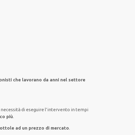
onisti che lavorano da anni nel settore
i
necessità
di
eseguire
l’intervento
in tempi
oco più
.
Rottole ad un prezzo di mercato
.