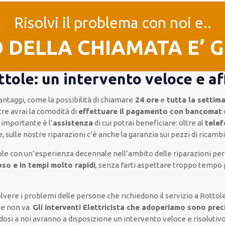
Risolvi il problema con noi e..
O DELLA CHIAMATA E’ 
ttole: un intervento veloce e af
antaggi, come
la possibilità di chiamare
24 ore
e
tutta la settim
tre
avrai la comodità di
effettuare il pagamento con bancomat
e importante
è l’
assistenza
di cui potrai beneficiare:
oltre al
tele
e,
sulle nostre riparazioni
c’è anche la
garanzia sui pezzi di ricambi
ole
con un’esperienza decennale
nell’ambito delle riparazioni per
so e in tempi molto rapidi
, senza farti
aspettare troppo tempo
isolvere i problemi delle persone che
richiedono il servizio
a Rottole
he non va.
Gli interventi Elettricista che adoperiamo sono preci
ndosi a noi avranno a disposizione un intervento
veloce e risolutiv