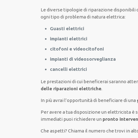
Le
diverse
tipologie
di
riparazione
disponibili
d
ogni tipo di
problema
di natura elettrica
:
Guasti elettrici
impianti elettrici
citofoni e videocitofoni
impianti di videosorveglianza
cancelli elettrici
Le prestazioni
di cui beneficerai
saranno
atten
delle riparazioni elettriche
.
In più avrai
l’opportunità
di
beneficiare di
una
Per avere
a tua disposizione
un elettricista
è 
immediati
puoi richiedere un
pronto interven
Che aspetti? Chiama il numero che trovi in a