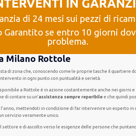
NTERVENTI IN GARANZ
anzia di 24 mesi sui pezzi di ricam
 Garantito se entro 10 giorni dove
problema.
 a Milano Rottole
cista di zona che, conoscendo
come le proprie tasche
il quartiere
do
’intervento
in ogni punto con
puntualità e serietà
.
isponibile
a Rottole è
in azione
costantemente
anche
nei giorni e
ne
di
contare su
un’
assistenza
sempre reperibile
e che
quindi
pos
 l’anno
,
mettendoti in condizione
di far
intervenire
un
esperto
in
un servizio
veramente
unico
.
el settore e di ascolto verso le esigenze
delle persone
che puntano 