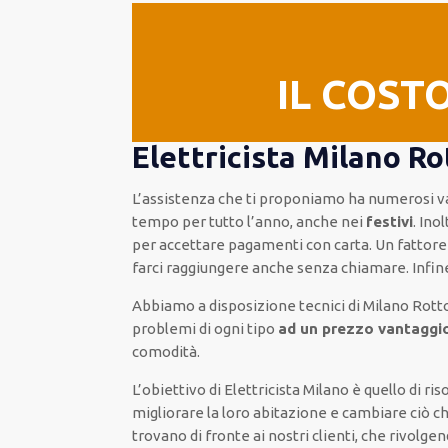
IL COST
Elettricista Milano Ro
L’assistenza
che ti
proponiamo
ha numerosi v
tempo per
tutto l’anno, anche nei
festivi
.
Inol
per accettare pagamenti
con carta
.
Un fattor
farci raggiungere anche senza chiamare
.
Infin
Abbiamo a disposizione
tecnici di Milano Rott
problemi di ogni tipo
ad un prezzo vantaggio
comodità
.
L’obiettivo
di Elettricista Milano è quello di r
migliorare
la loro abitazione
e cambiare ciò c
trovano di fronte ai nostri clienti
, che rivolge