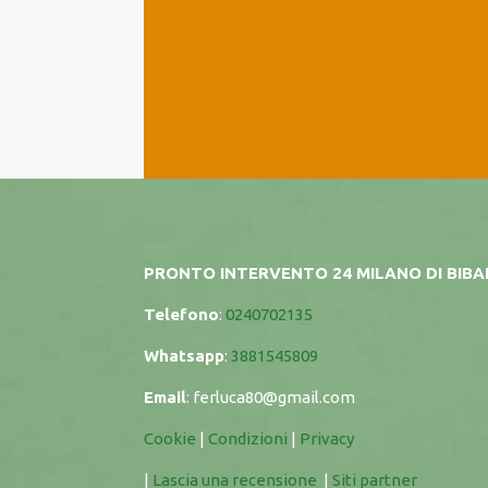
PRONTO INTERVENTO 24 MILANO DI BIB
Telefono
:
0240702135
Whatsapp
:
3881545809
Email
:
ferluca80@gmail.com
Cookie
|
Condizioni
|
Privacy
|
Lascia una recensione
|
Siti partner