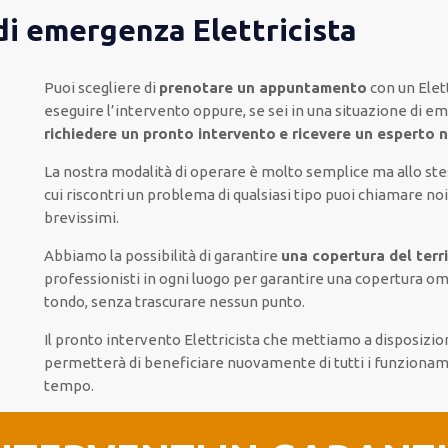
di emergenza Elettricista
Puoi scegliere di
prenotare
un appuntamento
con un Elett
eseguire l’intervento
oppure,
se sei in una situazione di e
richiedere
un pronto intervento
e ricevere un
esperto n
La nostra modalità
di
operare
è
molto semplice
ma
allo st
cui
riscontri
un problema di qualsiasi tipo
puoi chiamare noi
brevissimi
.
Abbiamo la possibilità di garantire
una copertura del terri
professionisti
in ogni luogo
per
garantire
una copertura
om
tondo
, senza
trascurare
nessun punto
.
Il pronto intervento Elettricista
che mettiamo a disposizio
permetterà di beneficiare nuovamente
di
tutti i funzionam
tempo
.