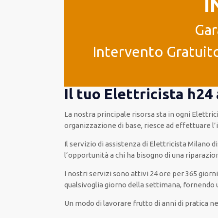
I
Gar
Intervento Gratuito
Il tuo Elettricista h24
La nostra principale risorsa
sta in ogni Elettri
organizzazione di base
, riesce ad
effettuare l
Il servizio di assistenza
di Elettricista Milano
d
l’opportunità
a chi ha bisogno di una riparazio
I nostri servizi
sono attivi
24 ore
per
365 giorni
qualsivoglia
giorno della settimana,
fornendo
Un modo
di lavorare
frutto
di anni di pratica n