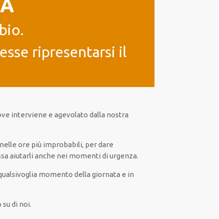
IA
bio.
sse ripresentarsi il
ve interviene
e
agevolato
dalla nostra
 nelle ore
più
improbabili
, per
dare
sa
aiutarli
anche
nei momenti di urgenza
.
qualsivoglia
momento della giornata e in
su di noi.