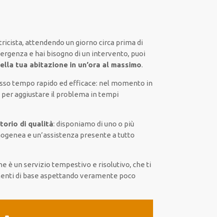
ricista,
attendendo
un giorno circa
prima di
mergenza e hai bisogno di
un intervento
, puoi
ella tua abitazione in un’ora al massimo
.
esso tempo
rapido ed efficace
:
nel momento
in
per
aggiustare
il
problema
in tempi
torio di qualità
:
disponiamo di
uno o più
ogenea
e un’assistenza presente a
tutto
ne
è
un servizio
tempestivo
e risolutivo, che ti
enti di base
aspettando veramente poco