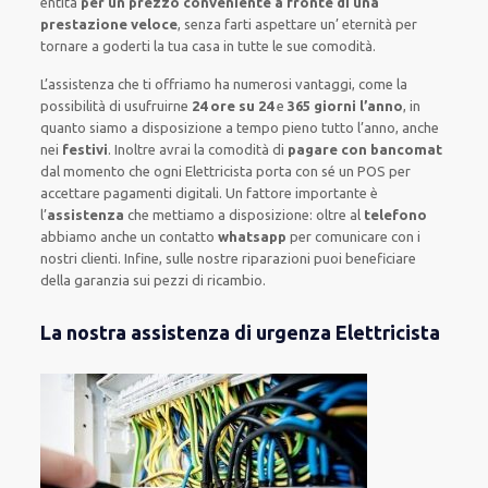
entità
per un prezzo conveniente a fronte di una
prestazione veloce
, senza farti
aspettare un’ eternità
per
tornare a goderti la tua casa in tutte le sue comodità
.
L’assistenza
che ti
offriamo
ha numerosi vantaggi, come
la
possibilità di usufruirne
24 ore su 24
e
365 giorni l’anno
, in
quanto siamo a disposizione
a tempo pieno
tutto l’anno, anche
nei
festivi
.
Inoltre
avrai la comodità di
pagare con bancomat
dal momento che ogni Elettricista
porta con sé
un POS
per
accettare pagamenti
digitali
.
Un fattore importante
è
l’
assistenza
che mettiamo a disposizione:
oltre al
telefono
abbiamo anche un
contatto
whatsapp
per comunicare con i
nostri clienti
.
Infine,
sulle nostre riparazioni
puoi beneficiare
della
garanzia sui pezzi di ricambio.
La nostra assistenza di urgenza Elettricista