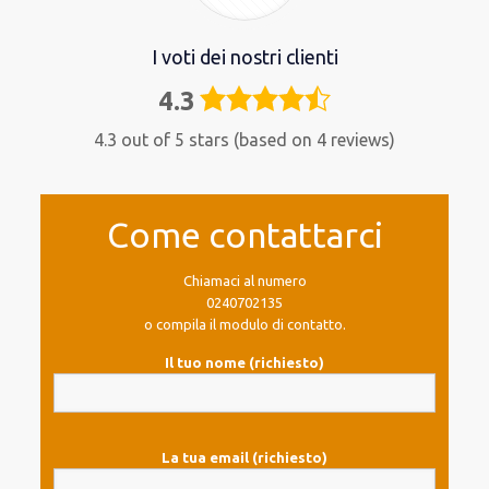
I voti dei nostri clienti
4.3
4,3
rating
4.3 out of 5 stars (based on 4 reviews)
Come contattarci
Chiamaci al numero
0240702135
o compila il modulo di contatto.
Il tuo nome (richiesto)
La tua email (richiesto)