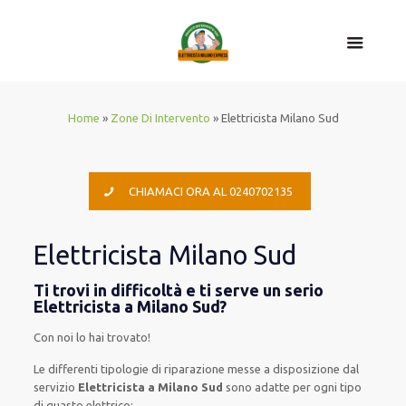
Home
»
Zone Di Intervento
»
Elettricista Milano Sud
CHIAMACI ORA AL 0240702135
Elettricista Milano Sud
Ti trovi in difficoltà e ti serve un serio
Elettricista a Milano Sud?
Con noi lo hai trovato!
Le
differenti
tipologie
di
riparazione
messe a disposizione
dal
servizio
Elettricista a Milano Sud
sono
adatte
per
ogni tipo
di
guasto
elettrico
: