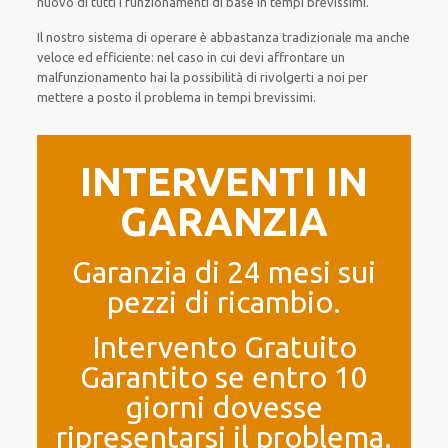
nuovo
di
tutti i funzionamenti di base
in tempi brevissimi
.
Il nostro sistema
di
operare
è
abbastanza tradizionale
ma
anche
veloce ed efficiente
:
nel caso
in cui
devi affrontare
un
malfunzionamento
hai la possibilità di rivolgerti a noi
per
mettere a posto
il
problema
in tempi brevissimi
.
INTERVENTI IN
GARANZIA
Garanzia di 24 mesi sui
pezzi di ricambio.
Intervento Gratuito
Garantito se entro 10
giorni dovesse
ripresentarsi il problema.