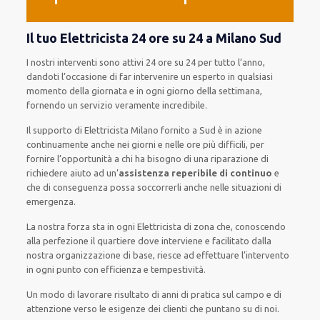
Il tuo Elettricista 24 ore su 24 a Milano Sud
I nostri interventi
sono attivi
24 ore su 24
per
tutto l’anno
,
dandoti l’occasione
di far
intervenire
un
esperto
in
qualsiasi
momento della giornata e in
ogni
giorno della settimana,
fornendo
un servizio
veramente
incredibile
.
Il supporto
di Elettricista Milano
fornito
a Sud è
in azione
continuamente
anche
nei giorni e nelle ore
più
difficili
, per
fornire
l’opportunità
a chi ha bisogno di una riparazione
di
richiedere aiuto ad
un’
assistenza
reperibile di continuo
e
che
di conseguenza
possa
soccorrerli
anche
nelle situazioni di
emergenza
.
La nostra forza
sta in ogni Elettricista di zona che, conoscendo
alla perfezione
il quartiere
dove interviene
e
facilitato
dalla
nostra organizzazione di base
, riesce ad
effettuare l’intervento
in ogni punto con
efficienza e tempestività
.
Un modo
di lavorare
risultato
di anni di pratica sul campo e di
attenzione verso le esigenze
dei clienti
che puntano su di noi.