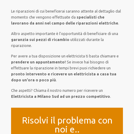
Le riparazioni
di cui beneficerai
saranno
attente al
dettaglio
dal
momento che vengono
effettuate
da
specialisti che
lavorano da anni nel campo
delle riparazioni elettriche
.
Altro aspetto importante è
l’opportunità
di
beneficiare di
una
garanzia sui pezzi di ricambio
utilizzati
durante la
riparazione.
Per avere
a tua disposizione
un elettricista
ti basta
chiamare e
prendere
un appuntamento!
Se
invece
hai
bisogno
di
effettuare
la riparazione
in tempi
brevi
puoi richiedere un
pronto intervento e ricevere un
elettricista a casa tua
dopo un’ora o poco più
.
Che aspetti? Chiama il nostro numero per ricevere un
Elettricista a Milano Sud ad un prezzo competitivo
.
Risolvi il problema con
noi e..