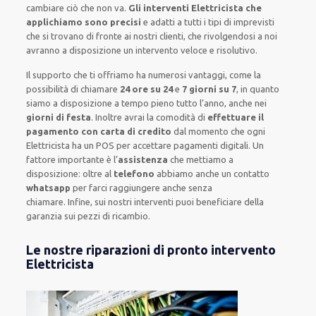
cambiare ciò che non va.
Gli interventi Elettricista che
applichiamo sono precisi
e
adatti a tutti i tipi di imprevisti
che si trovano di fronte ai nostri clienti
, che rivolgendosi a noi
avranno a disposizione un intervento
veloce e risolutivo
.
Il supporto
che ti
offriamo
ha numerosi vantaggi, come
la
possibilità di chiamare
24 ore su 24
e
7 giorni su 7
, in quanto
siamo a disposizione
a tempo pieno
tutto l’anno, anche nei
giorni di festa
.
Inoltre
avrai la comodità di
effettuare il
pagamento con carta di credito
dal momento che ogni
Elettricista
ha
un POS
per accettare pagamenti
digitali
.
Un
fattore importante
è l’
assistenza
che mettiamo a
disposizione:
oltre al
telefono
abbiamo anche un
contatto
whatsapp
per farci raggiungere anche senza
chiamare
.
Infine,
sui nostri interventi
puoi beneficiare della
garanzia sui pezzi di ricambio.
Le nostre riparazioni di pronto intervento
Elettricista