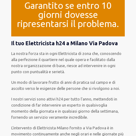
Garantito se entro 10
giorni dovesse
ripresentarsi il problema.
Il tuo Elettricista h24 a Milano Via Padova
La nostra forza
sta in ogni Elettricista di zona che, conoscendo
alla perfezione
il quartiere
nel quale opera
e
facilitato
dalla
nostra organizzazione di base
, riesce ad
intervenire
in ogni
punto con
puntualità e serietà
.
Un modo
di lavorare
frutto
di anni di pratica sul campo e di
ascolto verso le esigenze
delle persone
che si rivolgono a noi.
I nostri servizi
sono attivi
h24
per
tutto l’anno
,
mettendoti in
condizione
di far
intervenire
un
esperto
in
qualsivoglia
momento della giornata e in
qualsiasi
giorno della settimana,
fornendo
un servizio
veramente
incredibile
.
L’intervento
di Elettricista Milano
fornito
a Via Padova è
in
movimento
continuamente
anche
negli orari e nelle giornate
più