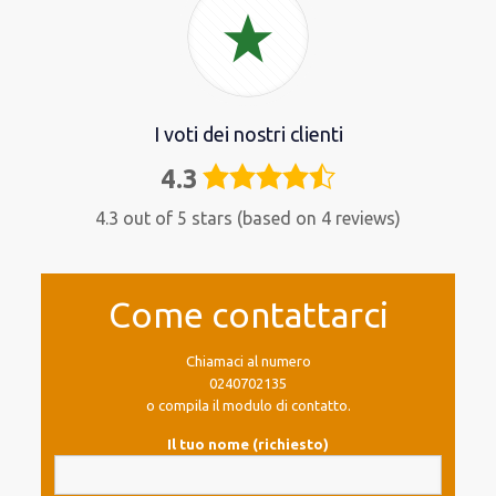
I voti dei nostri clienti
4.3
4,3
rating
4.3 out of 5 stars (based on 4 reviews)
Come contattarci
Chiamaci al numero
0240702135
o compila il modulo di contatto.
Il tuo nome (richiesto)