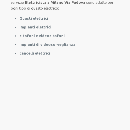
servizio
Elettricista a Milano Via Padova
sono
adatte
per
ogni tipo di
guasto
elettrico
:
Guasti elettrici
impianti elettrici
citofoni e videocitofoni
impianti di videosorveglianza
cancelli elettrici