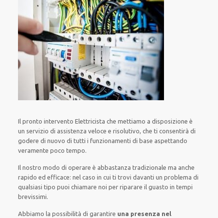
Il pronto intervento Elettricista
che mettiamo a disposizione
è
un servizio di assistenza
veloce
e risolutivo, che ti
consentirà di
godere di nuovo
di
tutti i funzionamenti di base
aspettando
veramente poco tempo
.
Il nostro modo
di
operare
è
abbastanza tradizionale
ma
anche
rapido ed efficace
:
nel caso
in cui
ti trovi davanti
un problema di
qualsiasi tipo
puoi chiamare noi
per
riparare
il
guasto
in tempi
brevissimi
.
Abbiamo la possibilità di garantire
una presenza nel