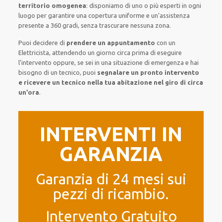
territorio omogenea
:
disponiamo di
uno o più
esperti
in ogni
luogo
per
garantire
una copertura
uniforme
e un’assistenza
presente a
360 gradi
, senza
trascurare
nessuna zona
.
Puoi decidere di
prendere
un appuntamento
con un
Elettricista,
attendendo
un giorno circa
prima di
eseguire
l’intervento
oppure,
se sei in una situazione di emergenza e hai
bisogno di
un tecnico
, puoi
segnalare
un pronto intervento
e ricevere un
tecnico nella tua abitazione nel giro di circa
un’ora
.
INTERVENTI IN
GARANZIA
Garanzia di 24 mesi sui
pezzi di ricambio.
Intervento Gratuito