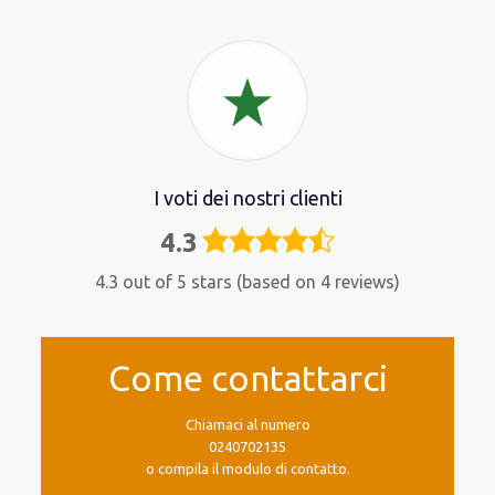
I voti dei nostri clienti
4.3
4,3
rating
4.3 out of 5 stars (based on 4 reviews)
Come contattarci
Chiamaci al numero
0240702135
o compila il modulo di contatto.