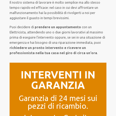
Il nostro sistema
di
lavorare
è
molto semplice
ma
allo stesso
tempo
rapido ed efficace
:
nel caso
in cui
devi affrontare
un
malfunzionamento
hai la possibilità di rivolgerti a noi
per
aggiustare
il
guasto
in tempi brevissimi
.
Puoi decidere di
prendere
un appuntamento
con un
Elettricista,
attendendo
uno o due giorni lavorativi al massimo
prima di
eseguire l’intervento
oppure,
se sei in una situazione di
emergenza e hai bisogno di
una riparazione immediata
, puoi
richiedere
un pronto intervento
e ricevere un
professionista nella tua casa nel giro di circa un’ora
.
INTERVENTI IN
GARANZIA
Garanzia di 24 mesi sui
pezzi di ricambio.