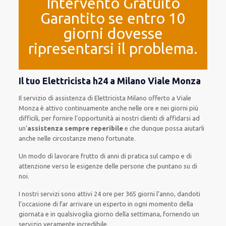
Intervento Gratuito
Garantito se entro 10
giorni dovesse
ripresentarsi il problema.
Il tuo Elettricista h24 a Milano Viale Monza
Il servizio di assistenza
di Elettricista Milano
offerto
a Viale
Monza è
attivo
continuamente
anche
nelle ore e nei giorni
più
difficili
, per
fornire
l’opportunità
ai nostri clienti
di
affidarsi ad
un’
assistenza
sempre reperibile
e che
dunque
possa
aiutarli
anche
nelle circostanze meno fortunate
.
Un modo
di lavorare
frutto
di anni di pratica sul campo e di
attenzione verso le esigenze
delle persone
che puntano su di
noi.
I nostri servizi
sono attivi
24 ore
per
365 giorni l’anno
,
dandoti
l’occasione
di far
arrivare
un
esperto
in
ogni
momento della
giornata e in
qualsivoglia
giorno della settimana,
fornendo
un
servizio
veramente
incredibile
.