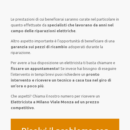
Le prestazioni
di cui beneficerai
saranno
curate nel
particolare
in
quanto
effettuate
da
specialisti che lavorano da anni nel
campo
delle riparazioni elettriche
.
Altro aspetto importante è
l’opportunità
di
beneficiare di
una
garanzia sui pezzi di ricambio
adoperati
durante la
riparazione.
Per avere
a tua disposizione
un elettricista
ti basta
chiamare e
fissare
un appuntamento!
Se
invece
hai
bisogno
di
eseguire
l’intervento
in tempi
brevi
puoi richiedere un
pronto
intervento e ricevere un
tecnico a casa tua nel giro di
un’ora o poco più
.
Che aspetti? Chiama il nostro numero per ricevere un
Elettricista a Milano Viale Monza ad un prezzo
competitivo
.