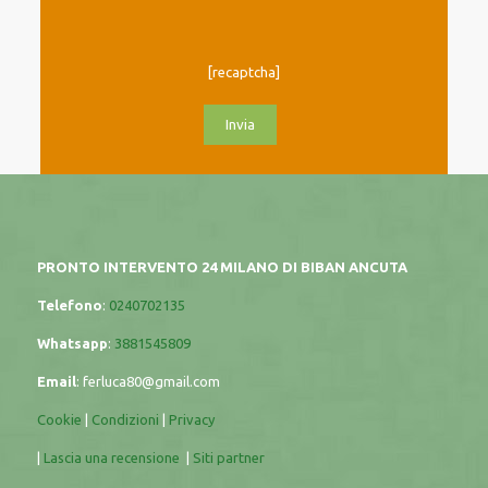
[recaptcha]
PRONTO INTERVENTO 24 MILANO DI BIBAN ANCUTA
Telefono
:
0240702135
Whatsapp
:
3881545809
Email
:
ferluca80@gmail.com
Cookie
|
Condizioni
|
Privacy
|
Lascia una recensione
|
Siti partner