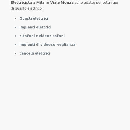
Elettricista a Milano Viale Monza
sono
adatte
per
tutti i tipi
di
guasto
elettrico
:
Guasti elettrici
impianti elettrici
citofoni e videocitofoni
impianti di videosorveglianza
cancelli elettrici