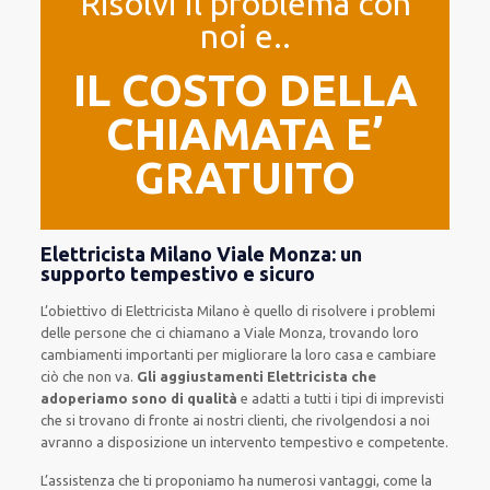
Risolvi il problema con
noi e..
IL COSTO DELLA
CHIAMATA E’
GRATUITO
Elettricista Milano Viale Monza: un
supporto tempestivo e sicuro
L’obiettivo
di Elettricista Milano è quello di risolvere i problemi
delle persone che
ci chiamano
a Viale Monza, trovando loro
cambiamenti importanti
per migliorare
la loro casa
e cambiare
ciò che non va.
Gli aggiustamenti Elettricista che
adoperiamo sono di qualità
e
adatti a tutti i tipi di imprevisti
che si trovano di fronte ai nostri clienti
, che rivolgendosi a noi
avranno a disposizione un intervento
tempestivo e competente
.
L’assistenza
che ti
proponiamo
ha numerosi vantaggi, come
la