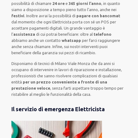
possibilità di chiamare
24 ore
e
365 giorni l’anno
, in quanto
siamo a disposizione
a tempo pieno
tutto l’anno, anche nei
festivi
.
Inoltre
avrai la possibilità di
pagare con bancomat
dal momento che ogni Elettricista
porta con sé
un POS
per
accettare pagamenti
digitali
.
Un grande vantaggio
è
l’
assistenza
di cui potrai beneficiare:
oltre al
telefono
abbiamo anche un
contatto
whatsapp
per farci raggiungere
anche senza chiamare
.
Infine,
sui nostri interventi
puoi
beneficiare della
garanzia sui pezzi di ricambio.
Disponiamo di
tecnici di Milano Viale Monza
che da anni si
occupano di intervenire
in lavori di riparazione e installazione
,
professionisti
che sanno risolvere
complicazioni di qualsiasi
entità
per un prezzo conveniente a fronte di una
prestazione veloce
, senza farti
aspettare troppo tempo
per
ristabilire al meglio le funzionalità della casa
.
Il servizio di emergenza Elettricista