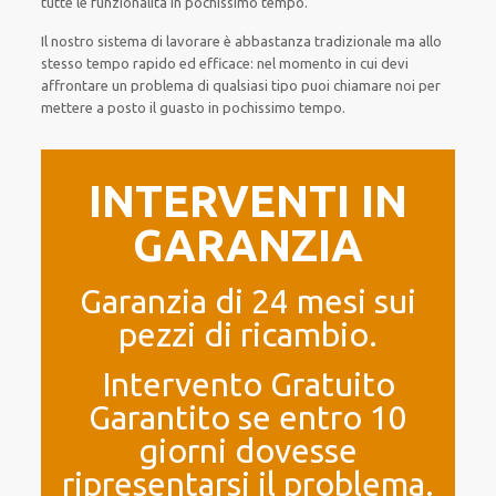
tutte le funzionalità
in pochissimo tempo
.
Il nostro sistema
di
lavorare
è
abbastanza tradizionale
ma
allo
stesso tempo
rapido ed efficace
:
nel momento
in cui
devi
affrontare
un problema di qualsiasi tipo
puoi chiamare noi
per
mettere a posto
il
guasto
in pochissimo tempo
.
INTERVENTI IN
GARANZIA
Garanzia di 24 mesi sui
pezzi di ricambio.
Intervento Gratuito
Garantito se entro 10
giorni dovesse
ripresentarsi il problema.