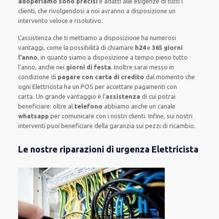
adoperiamo sono precisi
e
adatti alle esigenze di tutti i
clienti
, che rivolgendosi a noi avranno a disposizione un
intervento
veloce e risolutivo
.
L’assistenza
che ti
mettiamo a disposizione
ha numerosi
vantaggi, come
la possibilità di chiamare
h24
e
365 giorni
l’anno
, in quanto siamo a disposizione
a tempo pieno
tutto
l’anno, anche nei
giorni di festa
.
Inoltre
sarai messo in
condizione di
pagare con carta di credito
dal momento che
ogni Elettricista
ha
un POS
per accettare pagamenti
con
carta
.
Un grande vantaggio
è l’
assistenza
di cui potrai
beneficiare:
oltre al
telefono
abbiamo anche un
canale
whatsapp
per comunicare con i nostri clienti
.
Infine,
sui nostri
interventi
puoi beneficiare della
garanzia sui pezzi di ricambio.
Le nostre riparazioni di urgenza Elettricista