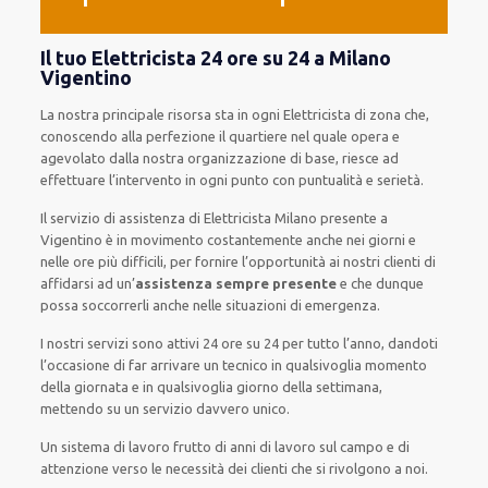
Il tuo Elettricista 24 ore su 24 a Milano
Vigentino
La nostra principale risorsa
sta in ogni Elettricista di zona che,
conoscendo
alla perfezione
il quartiere
nel quale opera
e
agevolato
dalla nostra organizzazione di base
, riesce ad
effettuare l’intervento
in ogni punto con
puntualità e serietà
.
Il servizio di assistenza
di Elettricista Milano
presente
a
Vigentino è
in movimento
costantemente
anche
nei giorni e
nelle ore
più
difficili
, per
fornire
l’opportunità
ai nostri clienti
di
affidarsi ad
un’
assistenza
sempre presente
e che
dunque
possa
soccorrerli
anche
nelle situazioni di emergenza
.
I nostri servizi
sono attivi
24 ore su 24
per
tutto l’anno
,
dandoti
l’occasione
di far
arrivare
un
tecnico
in
qualsivoglia
momento
della giornata e in
qualsivoglia
giorno della settimana,
mettendo su
un servizio
davvero
unico
.
Un sistema di lavoro
frutto
di anni di lavoro sul campo e di
attenzione verso le necessità
dei clienti
che si rivolgono a noi.