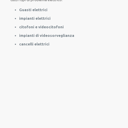
Guasti elettrici
impianti elettrici
citofoni e videocitofoni
impianti di videosorveglianza
cancelli elettrici