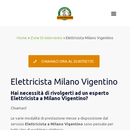
Home
»
Zone Di Intervento
»
Elettricista Milano Vigentino
CHIAMACI ORA AL 0240702135
Elettricista Milano Vigentino
Hai necessità di rivolgerti ad un esperto
Elettricista a Milano Vigentino?
Chiamaci!
Le
varie
modalità
di
prestazione
messe a disposizione
dal
servizio
Elettricista a Milano Vigentino
sono
pensate
per
tutti i tipi di
problema
elettrico
: