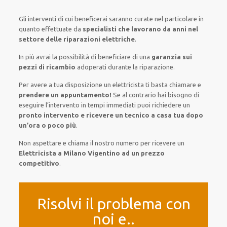
Gli interventi
di cui beneficerai
saranno
curate nel
particolare
in
quanto
effettuate
da
specialisti che lavorano da anni nel
settore
delle riparazioni elettriche
.
In più avrai
la possibilità
di
beneficiare di
una
garanzia sui
pezzi di ricambio
adoperati
durante la riparazione.
Per avere
a tua disposizione
un elettricista
ti basta
chiamare e
prendere
un appuntamento!
Se
al contrario
hai
bisogno
di
eseguire
l’intervento
in tempi
immediati
puoi richiedere un
pronto intervento e ricevere un
tecnico a casa tua dopo
un’ora o poco più
.
Non aspettare e chiama il nostro numero per ricevere un
Elettricista a Milano Vigentino ad un prezzo
competitivo
.
Risolvi il problema con
noi e..