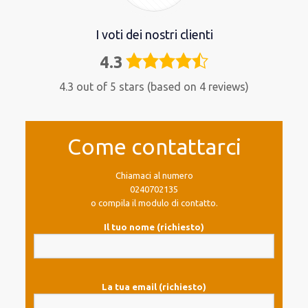
I voti dei nostri clienti
4.3
4,3
rating
4.3 out of 5 stars (based on 4 reviews)
Come contattarci
Chiamaci al numero
0240702135
o compila il modulo di contatto.
Il tuo nome (richiesto)
La tua email (richiesto)