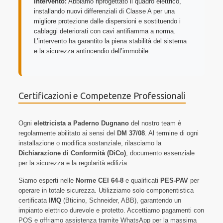
Intervento:
Abbiamo riprogettato il quadro elettrico,
installando nuovi differenziali di Classe A per una
migliore protezione dalle dispersioni e sostituendo i
cablaggi deteriorati con cavi antifiamma a norma.
L’intervento ha garantito la piena stabilità del sistema
e la sicurezza antincendio dell’immobile.
Certificazioni e Competenze Professionali
Ogni
elettricista a Paderno Dugnano
del nostro team è
regolarmente abilitato ai sensi del
DM 37/08
. Al termine di ogni
installazione o modifica sostanziale, rilasciamo la
Dichiarazione di Conformità (DiCo)
, documento essenziale
per la sicurezza e la regolarità edilizia.
Siamo esperti nelle
Norme CEI 64-8
e qualificati
PES-PAV
per
operare in totale sicurezza. Utilizziamo solo componentistica
certificata
IMQ
(Bticino, Schneider, ABB), garantendo un
impianto elettrico durevole e protetto. Accettiamo pagamenti con
POS e offriamo assistenza tramite WhatsApp per la massima