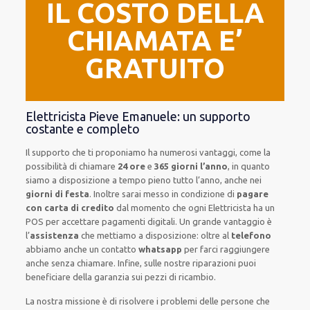
IL COSTO DELLA
CHIAMATA E’
GRATUITO
Elettricista Pieve Emanuele: un supporto
costante e completo
Il supporto
che ti
proponiamo
ha numerosi vantaggi, come
la
possibilità di chiamare
24 ore
e
365 giorni l’anno
, in quanto
siamo a disposizione
a tempo pieno
tutto l’anno, anche nei
giorni di festa
.
Inoltre
sarai messo in condizione di
pagare
con carta di credito
dal momento che ogni Elettricista
ha
un
POS
per accettare pagamenti
digitali
.
Un grande vantaggio
è
l’
assistenza
che mettiamo a disposizione:
oltre al
telefono
abbiamo anche un
contatto
whatsapp
per farci raggiungere
anche senza chiamare
.
Infine,
sulle nostre riparazioni
puoi
beneficiare della
garanzia sui pezzi di ricambio.
La nostra missione
è di risolvere i problemi delle persone che