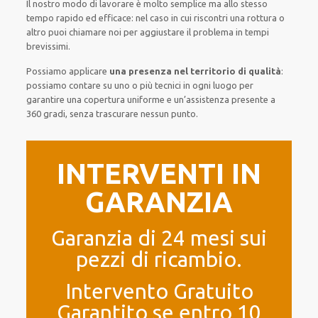
Il nostro modo
di
lavorare
è
molto semplice
ma
allo stesso
tempo
rapido ed efficace
:
nel caso
in cui
riscontri
una rottura o
altro
puoi chiamare noi
per
aggiustare
il
problema
in tempi
brevissimi
.
Possiamo applicare
una presenza nel territorio di qualità
:
possiamo contare su
uno o più
tecnici
in ogni luogo
per
garantire
una copertura
uniforme
e un’assistenza presente a
360 gradi
, senza
trascurare
nessun punto
.
INTERVENTI IN
GARANZIA
Garanzia di 24 mesi sui
pezzi di ricambio.
Intervento Gratuito
Garantito se entro 10