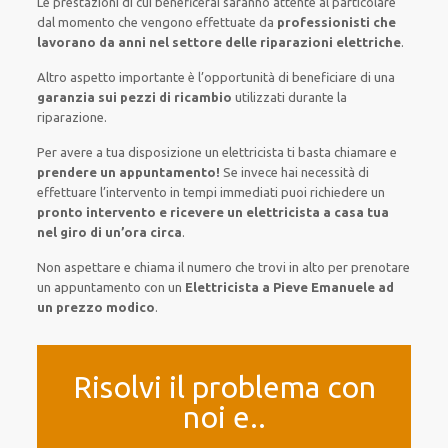
Le prestazioni
di cui beneficerai
saranno
attente al
particolare
dal momento che vengono
effettuate
da
professionisti che
lavorano da anni nel settore
delle riparazioni elettriche
.
Altro aspetto importante è
l’opportunità
di
beneficiare di
una
garanzia sui pezzi di ricambio
utilizzati
durante la
riparazione.
Per avere
a tua disposizione
un elettricista
ti basta
chiamare e
prendere
un appuntamento!
Se
invece
hai
necessità
di
effettuare
l’intervento
in tempi
immediati
puoi richiedere un
pronto intervento e ricevere un
elettricista a casa tua
nel giro di un’ora circa
.
Non aspettare e chiama il numero che trovi in alto per prenotare
un appuntamento con un
Elettricista a Pieve Emanuele ad
un prezzo modico
.
Risolvi il problema con
noi e..