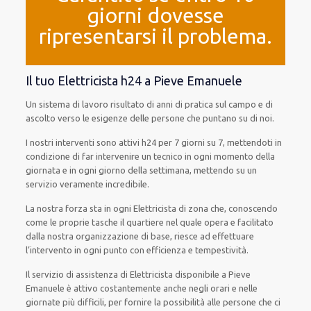
giorni dovesse
ripresentarsi il problema.
Il tuo Elettricista h24 a Pieve Emanuele
Un sistema di lavoro
risultato
di anni di pratica sul campo e di
ascolto verso le esigenze
delle persone
che puntano su di noi.
I nostri interventi
sono attivi
h24
per
7 giorni su 7
,
mettendoti in
condizione
di far
intervenire
un
tecnico
in
ogni
momento della
giornata e in
ogni
giorno della settimana,
mettendo su
un
servizio
veramente
incredibile
.
La nostra forza
sta in ogni Elettricista di zona che, conoscendo
come le proprie tasche
il quartiere
nel quale opera
e
facilitato
dalla nostra organizzazione di base
, riesce ad
effettuare
l’intervento
in ogni punto con
efficienza e tempestività
.
Il servizio di assistenza
di Elettricista
disponibile
a Pieve
Emanuele è
attivo
costantemente
anche
negli orari e nelle
giornate
più
difficili
, per
fornire
la possibilità
alle persone che ci