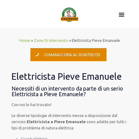
Home
»
Zone Di Intervento
»
Elettricista Pieve Emanuele
CHIAMACI ORA AL 0240702135
Elettricista Pieve Emanuele
Necessiti di un intervento da parte di un serio
Elettricista a Pieve Emanuele?
Con noi lo hai trovato!
Le
diverse
tipologie
di
intervento
messe a disposizione
dal
servizio
Elettricista a Pieve Emanuele
sono
adatte
per
tutti i
tipi di
problema
di natura elettrica
:
Guasti elettrici;