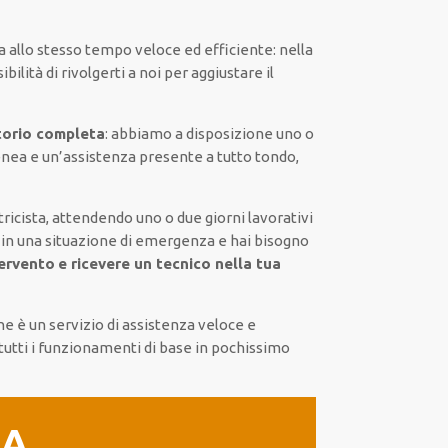
a
allo stesso tempo
veloce ed efficiente
:
nella
ibilità di rivolgerti a noi
per
aggiustare
il
torio completa
:
abbiamo a disposizione
uno o
nea
e un’assistenza presente a
tutto tondo
,
ricista,
attendendo
uno o due giorni lavorativi
 in una situazione di emergenza e hai bisogno
ervento
e ricevere un
tecnico nella tua
ne
è
un servizio di assistenza
veloce
e
tutti i funzionamenti di base
in pochissimo
IA