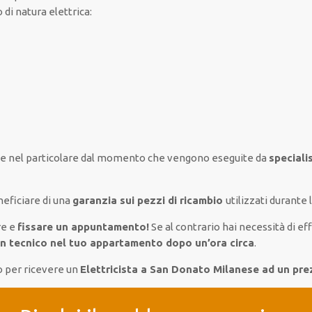
o
di natura elettrica
:
e nel
particolare
dal momento che vengono
eseguite
da
speciali
eficiare di
una
garanzia sui pezzi di ricambio
utilizzati
durante l
re e
fissare
un appuntamento!
Se
al contrario
hai
necessità
di
ef
un
tecnico nel tuo appartamento dopo un’ora circa
.
o per ricevere un
Elettricista a San Donato Milanese ad un pr