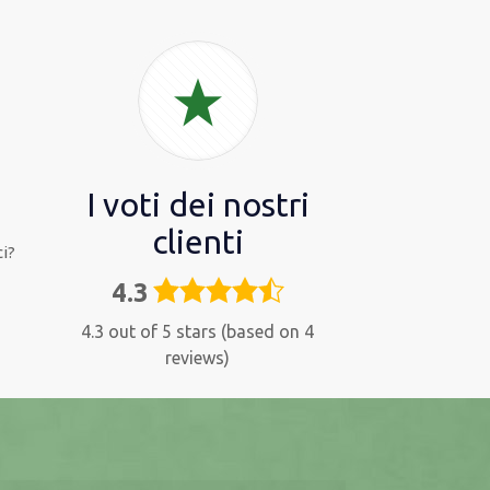
I voti dei nostri
clienti
i?
4.3
4,3
rating
4.3 out of 5 stars (based on 4
reviews)