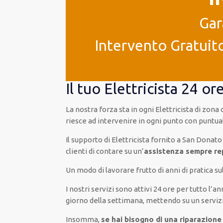
Gar
Intervento Gratuito
Il tuo Elettricista 24 
La nostra forza
sta in ogni Elettricista di zon
riesce ad
intervenire
in ogni punto con
puntual
Il supporto
di Elettricista
fornito
a San Donato
clienti
di
contare su
un’
assistenza
sempre rep
Un modo
di lavorare
frutto
di anni di pratica 
I nostri servizi
sono attivi
24 ore
per
tutto l’a
giorno della settimana,
mettendo su
un serviz
Insomma,
se hai bisogno di una riparazione