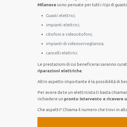
Milanese
sono
pensate
per
tutti i tipi di
guast
Guasti elettrici;
impianti elettrici;
citofoni e videocitofoni;
impianti di videosorveglianza;
cancelli elettrici.
Le prestazioni
di cui beneficerai
saranno
curat
riparazioni elettriche
.
Altro aspetto importante è
la possibilità
di
ben
Per avere
da te
un elettricista
ti basta
chiama
richiedere un
pronto intervento e ricevere 
Che aspetti? Chiama il numero che trovi in alt