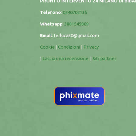
PRONTO INTERVENTO 24 MILANO DI BIB
Telefono
:
0240702135
Whatsapp
:
3881545809
Email
:
ferluca80@gmail.com
Cookie
|
Condizioni
|
Privacy
|
Lascia una recensione
|
Siti partner