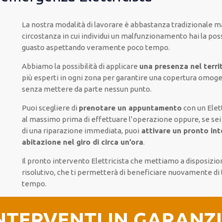
La nostra modalità
di
lavorare
è
abbastanza tradizionale
m
circostanza
in cui
individui
un malfunzionamento
hai la poss
guasto
aspettando veramente poco tempo
.
Abbiamo la possibilità di applicare
una presenza nel terri
più
esperti
in ogni zona
per
garantire
una copertura
omoge
senza
mettere da parte
nessun punto
.
Puoi scegliere di
prenotare
un appuntamento
con un Elett
al massimo
prima di
effettuare l’operazione
oppure,
se sei
di
una riparazione immediata
, puoi
attivare
un pronto int
abitazione nel giro di circa un’ora
.
Il pronto intervento Elettricista
che mettiamo a disposizio
risolutivo, che ti
permetterà di beneficiare nuovamente
di
tempo
.
NTERVENTI IN GARANZ