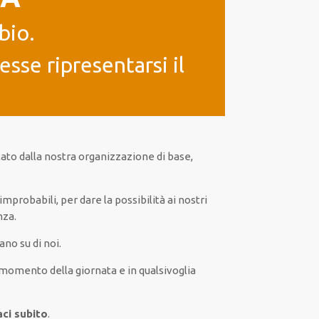
bio.
sse ripresentarsi il
tato
dalla nostra organizzazione di base
,
improbabili
, per
dare
la possibilità
ai nostri
nza
.
no su di noi.
momento della giornata e in
qualsivoglia
aci subito
.