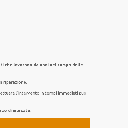
sti che lavorano da anni nel campo
delle
a riparazione.
fettuare
l’intervento
in tempi
immediati
puoi
ezzo di mercato
.