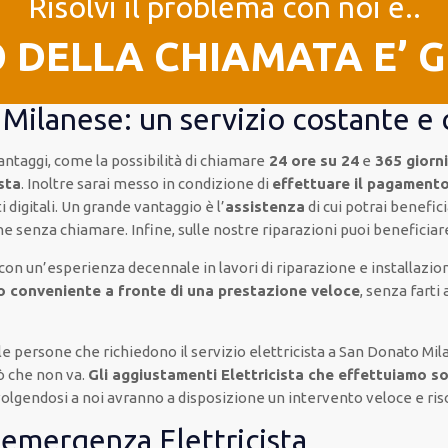
Risolvi il problema con noi e..
O DELLA CHIAMATA E’ 
 Milanese: un servizio costante e
antaggi, come
la possibilità di chiamare
24 ore su 24
e
365 giorni
esta
.
Inoltre
sarai messo in condizione di
effettuare il pagament
ti
digitali
.
Un grande vantaggio
è l’
assistenza
di cui potrai benefici
che senza chiamare
.
Infine,
sulle nostre riparazioni
puoi beneficiar
con un’esperienza decennale
in lavori di riparazione e installazio
o conveniente a fronte di una prestazione veloce
, senza farti
elle persone che
richiedono il servizio elettricista
a San Donato Mil
ò che non va.
Gli aggiustamenti Elettricista che effettuiamo so
ivolgendosi a noi avranno a disposizione un intervento
veloce e ris
i emergenza Elettricista