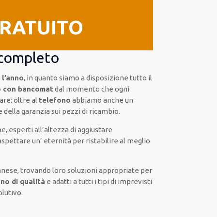
GRATUITO
 completo
 l’anno
, in quanto siamo a disposizione
tutto il
o con bancomat
dal momento che ogni
are:
oltre al
telefono
abbiamo anche un
e della
garanzia sui pezzi di ricambio.
ne
,
esperti
all’altezza di aggiustare
aspettare un’ eternità
per ristabilire al meglio
anese, trovando loro
soluzioni appropriate
per
no di qualità
e
adatti a tutti i tipi di imprevisti
olutivo
.