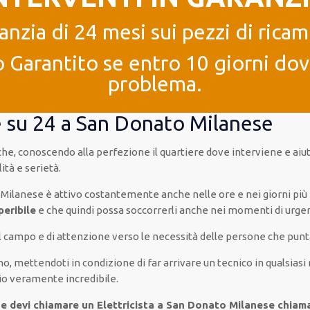
anzia di 24 mesi sui pezzi di ricam
 Garantito se entro 10 giorni dove
problema.
ore su 24 a San Donato Milanese
a che, conoscendo
alla perfezione
il quartiere
dove interviene
e
aiu
ità e serietà
.
 Milanese è
attivo
costantemente
anche
nelle ore e nei giorni
più
eribile
e che
quindi
possa
soccorrerli
anche
nei momenti di urge
sul campo e di attenzione verso le necessità
delle persone
che punta
nno
,
mettendoti in condizione
di far
arrivare
un
tecnico
in
qualsiasi
io
veramente
incredibile
.
 e devi chiamare un Elettricista a San Donato Milanese chiam