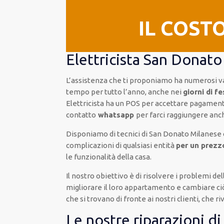
IL COST
Elettricista San Donato
L’assistenza
che ti
proponiamo
ha numerosi v
tempo per
tutto l’anno, anche nei
giorni di f
Elettricista
ha
un POS
per accettare pagamen
contatto
whatsapp
per farci raggiungere an
Disponiamo di
tecnici di San Donato Milanese
complicazioni di qualsiasi entità
per un prezz
le funzionalità della casa
.
Il nostro obiettivo
è di risolvere i problemi d
migliorare
il loro appartamento
e cambiare ci
che si trovano di fronte ai nostri clienti
, che r
Le nostre riparazioni d