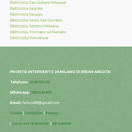
Elettricista San Giuliano Milanese
Elettricista Segrate
Elettricista Senago
Elettricista Sesto San Giovanni
Elettricista Settimo Milanese
Elettricista Trezzano sul Naviglio
Elettricista Vimodrone
PRONTO INTERVENTO 24 MILANO DI BIBAN ANCUTA
Telefono
:
0240702135
Whatsapp
:
3881545809
Email
:
ferluca80@gmail.com
Cookie
|
Condizioni
|
Privacy
|
Lascia una recensione
|
Siti partner